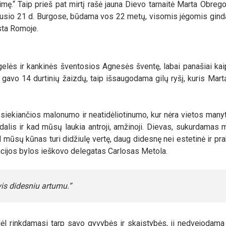
aimę.“ Taip prieš pat mirtį rašė jauna Dievo tarnaitė Marta Obre
sausio 21 d. Burgose, būdama vos 22 metų, visomis jėgomis gin
sta Romoje.
elės ir kankinės šventosios Agnesės šventę, labai panašiai kai
 ji, gavo 14 durtinių žaizdų, taip išsaugodama gilų ryšį, kuris Mart
siekiančios malonumo ir neatidėliotinumo, kur nėra vietos manyt
lis ir kad mūsų laukia antroji, amžinoji. Dievas, sukurdamas 
ūsų kūnas turi didžiulę vertę, daug didesnę nei estetinė ir pra
kacijos bylos ieškovo delegatas Carlosas Metola.
vis didesniu artumu.“
odėl rinkdamasi tarp savo gyvybės ir skaistybės, ji nedvejodama