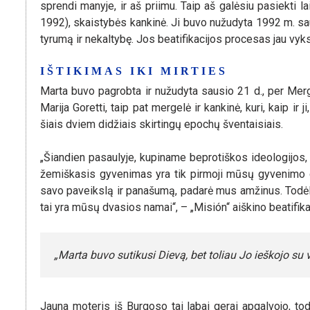
sprendi manyje, ir aš priimu. Taip aš galėsiu pasiekti l
1992), skaistybės kankinė. Ji buvo nužudyta 1992 m. 
tyrumą ir nekaltybę. Jos beatifikacijos procesas jau vyk
IŠTIKIMAS IKI MIRTIES
Marta buvo pagrobta ir nužudyta sausio 21 d., per Merg
Marija Goretti, taip pat mergelė ir kankinė, kuri, kaip ir
šiais dviem didžiais skirtingų epochų šventaisiais.
„Šiandien pasaulyje, kupiname beprotiškos ideologijos, 
žemiškasis gyvenimas yra tik pirmoji mūsų gyvenimo da
savo paveikslą ir panašumą, padarė mus amžinus. Todėl m
tai yra mūsų dvasios namai“, – „Misión“ aiškino beatifi
„Marta buvo sutikusi Dievą, bet toliau Jo ieškojo su 
Jauna moteris iš Burgoso tai labai gerai apgalvojo, t