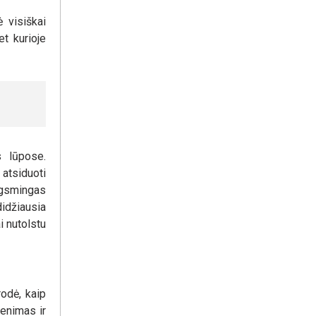
 visiškai
et kurioje
 lūpose.
 atsiduoti
augsmingas
didžiausia
i nutolstu
rodė, kaip
venimas ir