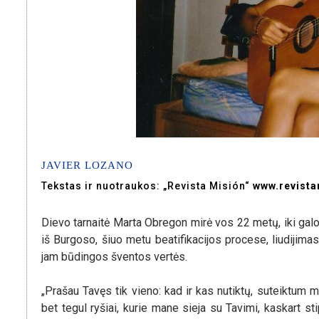
JAVIER LOZANO
Tekstas ir nuotraukos: „Revista Misión“
www.revist
Dievo tarnaitė Marta Obregon mirė vos 22 metų, iki galo
iš Burgoso, šiuo metu beatifikacijos procese, liudijima
jam būdingos šventos vertės.
„Prašau Tavęs tik vieno: kad ir kas nutiktų, suteiktum ma
bet tegul ryšiai, kurie mane sieja su Tavimi, kaskart s