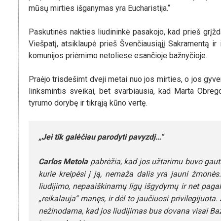
mūsų mirties išganymas yra Eucharistija.“
Paskutinės nakties liudininkė pasakojo, kad prieš grįž
Viešpatį, atsiklaupė prieš Švenčiausiąjį Sakramentą ir 
komunijos priėmimo netoliese esančioje bažnyčioje.
Praėjo trisdešimt dveji metai nuo jos mirties, o jos gyv
linksmintis sveikai, bet svarbiausia, kad Marta Obrego
tyrumo dorybę ir tikrąją kūno vertę.
„Jei tik galėčiau parodyti pavyzdį…“
Carlos Metola
pabrėžia, kad jos užtarimu buvo gaut
kurie kreipėsi į ją, nemaža dalis yra jauni žmonė
liudijimo, nepaaiškinamų ligų išgydymų ir net paga
„reikalauja“ manęs, ir dėl to jaučiuosi privilegijuot
nežinodama, kad jos liudijimas bus dovana visai Bažn