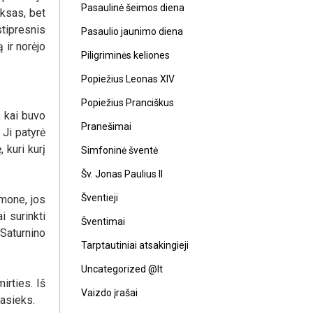
Pasaulinė šeimos diena
eksas, bet
stipresnis
Pasaulio jaunimo diena
 ir norėjo
Piligriminės keliones
Popiežius Leonas XIV
Popiežius Pranciškus
, kai buvo
Pranešimai
 Ji patyrė
 kuri kurį
Simfoninė šventė
Šv. Jonas Paulius II
Šventieji
mone, jos
i surinkti
Šventimai
Saturnino
Tarptautiniai atsakingieji
Uncategorized @lt
irties. Iš
Vaizdo įrašai
pasieks.