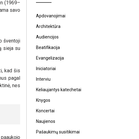
gon (1969–
dama savo
Apdovanojimai
Architektūra
Audiencijos
p šventoji
Beatifikacija
ą sieja su
Evangelizacija
Iniciatoriai
i, kad šis
mus pagal
Interviu
ktinė, nes
Keliaujantys katechetai
Knygos
Koncertai
Naujienos
Pašaukimų susitikimai
 paaukojo