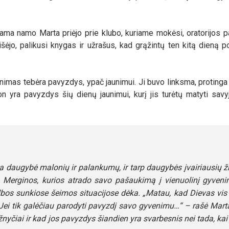
dama namo Marta priėjo prie klubo, kuriame mokėsi, oratorijos p
išėjo, palikusi knygas ir užrašus, kad grąžintų ten kitą dieną p
enimas tebėra pavyzdys, ypač jaunimui. Ji buvo linksma, protinga
n yra pavyzdys šių dienų jaunimui, kurį jis turėtų matyti savyj
a daugybė malonių ir palankumų, ir tarp daugybės įvairiausių 
s. Merginos, kurios atrado savo pašaukimą į vienuolinį gyven
lbos sunkiose šeimos situacijose dėka. „Matau, kad Dievas vis
a. Jei tik galėčiau parodyti pavyzdį savo gyvenimu…“ – rašė Mart
yčiai ir kad jos pavyzdys šiandien yra svarbesnis nei tada, kai 