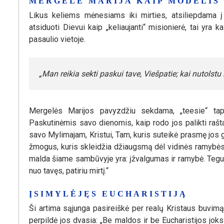
MERGELĖ MARIJA KAIP MODELIS
Likus keliems mėnesiams iki mirties, atsiliepdama 
atsiduoti Dievui kaip „keliaujanti“ misionierė, tai yra 
pasaulio vietoje.
„Man reikia sekti paskui tave, Viešpatie; kai nutolstu n
Mergelės Marijos pavyzdžiu sekdama, „teesie“ ta
Paskutinėmis savo dienomis, kaip rodo jos palikti raštai 
savo Mylimajam, Kristui, Tam, kuris suteikė prasmę jos 
žmogus, kuris skleidžia džiaugsmą dėl vidinės ramybės, 
malda šiame sambūvyje yra: įžvalgumas ir ramybė. Tegul 
nuo tavęs, patiriu mirtį.“
ĮSIMYLĖJĘS EUCHARISTIJĄ
Ši artima sąjunga pasireiškė per realų Kristaus buvimą
perpildė jos dvasia: „Be maldos ir be Eucharistijos joks