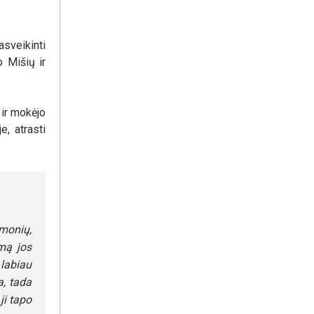
asveikinti
o Mišių ir
 ir mokėjo
e, atrasti
žmonių,
imą jos
 labiau
a, tada
ji tapo