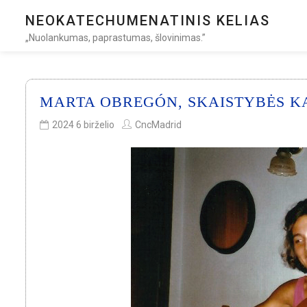
NEOKATECHUMENATINIS KELIAS
„Nuolankumas, paprastumas, šlovinimas.”
MARTA OBREGÓN, SKAISTYBĖS KA
2024 6 birželio
CncMadrid