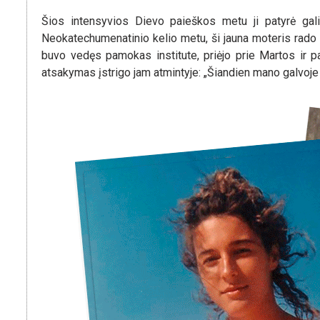
Šios intensyvios Dievo paieškos metu ji patyrė galin
Neokatechumenatinio kelio metu, ši jauna moteris rado 
buvo vedęs pamokas institute, priėjo prie Martos ir pak
atsakymas įstrigo jam atmintyje: „Šiandien mano galvoje y