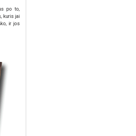
us po to,
 kuris jai
ko, ir jos