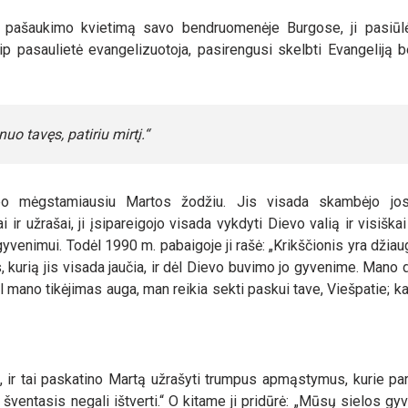
į pašaukimo kvietimą savo bendruomenėje Burgose, ji pasiūlė
kaip pasaulietė evangelizuotoja, pasirengusi skelbti Evangeliją b
uo tavęs, patiriu mirtį.“
po mėgstamiausiu Martos žodžiu. Jis visada skambėjo jos
ir užrašai, ji įsipareigojo visada vykdyti Dievo valią ir visiškai
gyvenimui. Todėl 1990 m. pabaigoje ji rašė: „Krikščionis yra dži
kurią jis visada jaučia, ir dėl Dievo buvimo jo gyvenime. Mano 
mano tikėjimas auga, man reikia sekti paskui tave, Viešpatie; ka
, ir tai paskatino Martą užrašyti trumpus apmąstymus, kurie pa
 šventasis negali ištverti.“ O kitame ji pridūrė: „Mūsų sielos gy