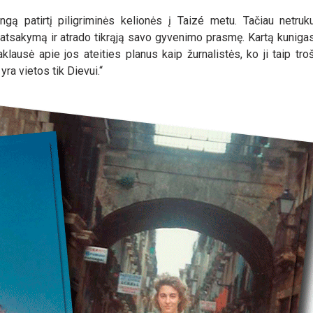
gą patirtį piligriminės kelionės į Taizé metu. Tačiau netruk
atsakymą ir atrado tikrąją savo gyvenimo prasmę. Kartą kunigas,
lausė apie jos ateities planus kaip žurnalistės, ko ji taip troš
ra vietos tik Dievui.“