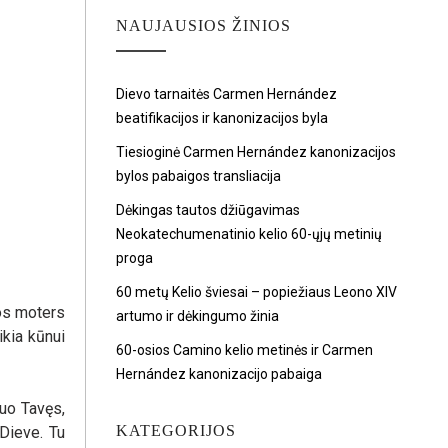
NAUJAUSIOS ŽINIOS
Dievo tarnaitės Carmen Hernández
beatifikacijos ir kanonizacijos byla
Tiesioginė Carmen Hernández kanonizacijos
bylos pabaigos transliacija
Dėkingas tautos džiūgavimas
Neokatechumenatinio kelio 60-ųjų metinių
proga
60 metų Kelio šviesai – popiežiaus Leono XIV
nos moters
artumo ir dėkingumo žinia
ikia kūnui
60-osios Camino kelio metinės ir Carmen
Hernández kanonizacijo pabaiga
nuo Tavęs,
KATEGORIJOS
 Dieve. Tu