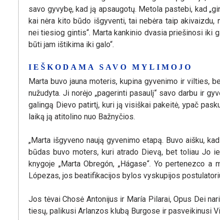
savo gyvybę, kad ją apsaugotų. Metola pastebi, kad „ginti
kai nėra kito būdo išgyventi, tai nebėra taip akivaizdu,
nei tiesiog gintis“. Marta kankinio dvasia priešinosi iki g
būti jam ištikima iki galo“.
IEŠKODAMA SAVO MYLIMOJO
Marta buvo jauna moteris, kupina gyvenimo ir vilties, bes
nužudyta. Ji norėjo „pagerinti pasaulį“ savo darbu ir gy
galingą Dievo patirtį, kuri ją visiškai pakeitė, ypač pask
laiką ją atitolino nuo Bažnyčios.
„Marta išgyveno naują gyvenimo etapą. Buvo aišku, kad
būdas buvo moters, kuri atrado Dievą, bet toliau Jo ie
knygoje „Marta Obregón, „Hágase“. Yo pertenezco a m
Lópezas, jos beatifikacijos bylos vyskupijos postulatori
Jos tėvai Chosė Antonijus ir María Pilarai, Opus Dei naria
tiesų, palikusi Arlanzos klubą Burgose ir pasveikinusi Vi