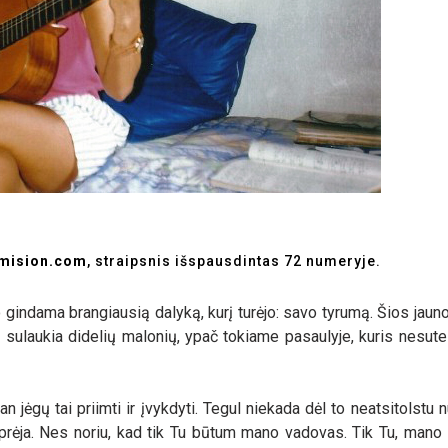
amision.com
, straipsnis išspausdintas 72 numeryje.
 gindama brangiausią dalyką, kurį turėjo: savo tyrumą. Šios jau
s sulaukia didelių malonių, ypač tokiame pasaulyje, kuris nesute
n jėgų tai priimti ir įvykdyti. Tegul niekada dėl to neatsitolstu 
tiprėja. Nes noriu, kad tik Tu būtum mano vadovas. Tik Tu, mano