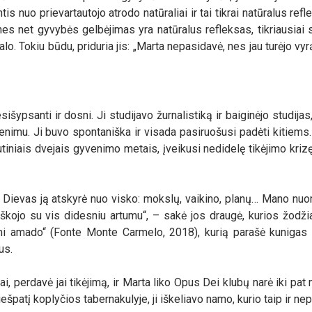
s nuo prievartautojo atrodo natūraliai ir tai tikrai natūralus refl
 nes net gyvybės gelbėjimas yra natūralus refleksas, tikriausiai 
alo. Tokiu būdu, priduria jis: „Marta nepasidavė, nes jau turėjo vyrą
išypsanti ir dosni. Ji studijavo žurnalistiką ir baiginėjo studijas
venimu. Ji buvo spontaniška ir visada pasiruošusi padėti kitiems.
utiniais dvejais gyvenimo metais, įveikusi nedidelę tikėjimo krizę,
 Dievas ją atskyrė nuo visko: mokslų, vaikino, planų… Mano nuo
škojo su vis didesniu artumu“, – sakė jos draugė, kurios žodžia
i amado“ (Fonte Monte Carmelo, 2018), kurią parašė kunigas 
us.
i, perdavė jai tikėjimą, ir Marta liko Opus Dei klubų narė iki pat m
ešpatį koplyčios tabernakulyje, ji iškeliavo namo, kurio taip ir ne