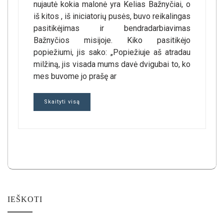
nujautė kokia malonė yra Kelias Bažnyčiai, o
iš kitos , iš iniciatorių pusės, buvo reikalingas
pasitikėjimas ir bendradarbiavimas
Bažnyčios misijoje. Kiko pasitikėjo
popiežiumi, jis sako: „Popiežiuje aš atradau
milžiną, jis visada mums davė dvigubai to, ko
mes buvome jo prašę ar
Skaityti visą
IEŠKOTI