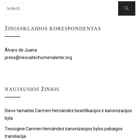
Search
Search
for:
ŽINIASKLAIDOS KORESPONDENTAS
Álvaro de Juana
press@neocatechumenaleiter.org
NAUJAUSIOS ŽINIOS
Dievo tarnaitės Carmen Hernández beatifikacijos ir kanonizacijos
byla
Tiesioginė Carmen Hernández kanonizacijos bylos pabaigos
transliacija