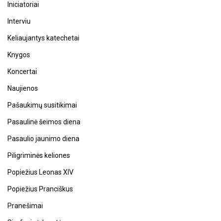
Iniciatoriai
Interviu
Keliaujantys katechetai
Knygos
Koncertai
Naujienos
Pašaukimų susitikimai
Pasaulinė šeimos diena
Pasaulio jaunimo diena
Piligriminės keliones
Popiežius Leonas XIV
Popiežius Pranciškus
Pranešimai