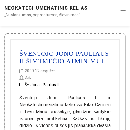
NEOKATECHUMENATINIS KELIAS
„Nuolankumas, paprastumas, šlovinimas.”
ŠVENTOJO JONO PAULIAUS
II ŠIMTMEČIO ATMINIMUI
2020 17 gegužės
AdJ
Šv. Jonas Paulius II
Šventojo Jono Pauliaus II ir
Neokatechumenatinio kelio, su Kiko, Carmen
ir Tėvu Mario priešakyje, glaudaus santykio
istorija yra neįtikėtina. Kažkas iš tikrųjų
didžio. Iš vienos pusės jis pranašiška dvasia