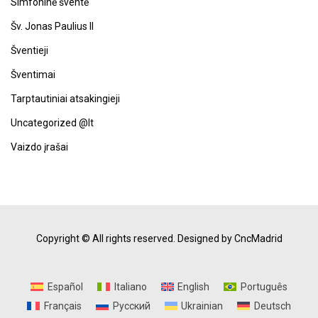
Simfoninė šventė
Šv. Jonas Paulius II
Šventieji
Šventimai
Tarptautiniai atsakingieji
Uncategorized @lt
Vaizdo įrašai
Copyright © All rights reserved.
Designed by CncMadrid
Español
Italiano
English
Português
Français
Русский
Ukrainian
Deutsch