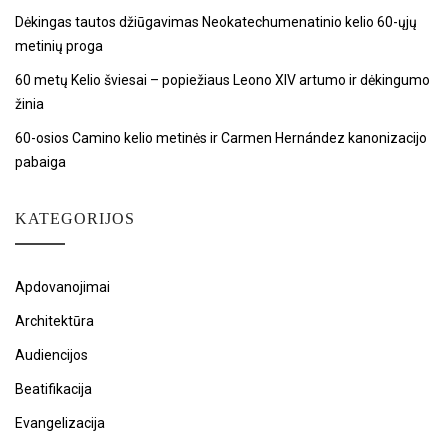
Dėkingas tautos džiūgavimas Neokatechumenatinio kelio 60-ųjų
metinių proga
60 metų Kelio šviesai – popiežiaus Leono XIV artumo ir dėkingumo
žinia
60-osios Camino kelio metinės ir Carmen Hernández kanonizacijo
pabaiga
KATEGORIJOS
Apdovanojimai
Architektūra
Audiencijos
Beatifikacija
Evangelizacija