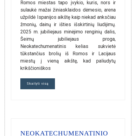
Romos miestas tapo įvykio, kuris, nors ir
sulaukė mažai žiniasklaidos dėmesio, arena
užpildė Ispanijos aikštę kaip niekad anksčiau
žmonių, dainų ir išties išskirtinių liudijimų.
2025 m. jubiliejaus minėjimo renginių dalis,
Šeimų jubiliejaus proga,
Neokatechumenatinis kelias sukvietė
tūkstančius brolių iš Romos ir Lacijaus
miestų į vieną aikštę, kad paliudytų
krikščioniškos
Skaityti visą
NEOKATECHUMENATINIO