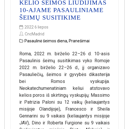
KELIO ŠEIMOS LIUDIJIMAS
10-AJAME PASAULINIAME
ŠEIMŲ SUSITIKIME
2022 6 liepos
CncMadrid
Pasaulinė šeimos diena
,
Pranešimai
Roma, 2022 m. birželio 22–26 d. 10-asis
Pasaulinis šeimų susitikimas vyko Romoje
2022 m. birželio 22–26 d., jį organizavo
Pasauliečių, šeimos ir gyvybės dikasterija
bei Romos vyskupija.
Neokatechumenatiniam keliui atstovavo
kelios poros iš skirtingų vyskupijų: Massimo
ir Patrizia Paloni su 12 vaikų (keliaujantys
misijoje Olandijoje), Francesco ir Sheila
Gennarini su 9 vaikais (keliaujantys misijoje
JAV), Dino ir Roberta Furgione su 9 vaikais