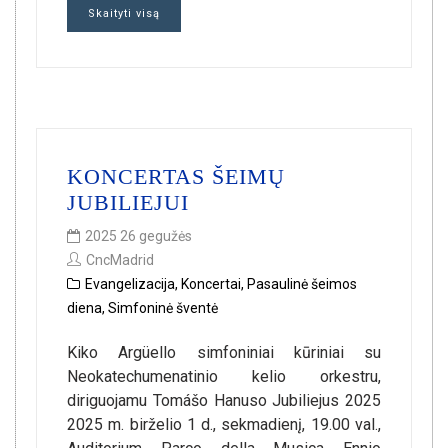
Skaityti visą
KONCERTAS ŠEIMŲ
JUBILIEJUI
2025 26 gegužės
CncMadrid
Evangelizacija
,
Koncertai
,
Pasaulinė šeimos
diena
,
Simfoninė šventė
Kiko Argüello simfoniniai kūriniai su
Neokatechumenatinio kelio orkestru,
diriguojamu Tomášo Hanuso Jubiliejus 2025
2025 m. birželio 1 d., sekmadienį, 19.00 val.,