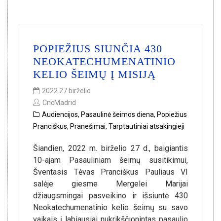
POPIEŽIUS SIUNČIA 430
NEOKATECHUMENATINIO
KELIO ŠEIMŲ Į MISIJĄ
2022 27 birželio
CncMadrid
Audiencijos
,
Pasaulinė šeimos diena
,
Popiežius
Pranciškus
,
Pranešimai
,
Tarptautiniai atsakingieji
Šiandien, 2022 m. birželio 27 d., baigiantis
10-ajam Pasauliniam šeimų susitikimui,
Šventasis Tėvas Pranciškus Pauliaus VI
salėje giesme Mergelei Marijai
džiaugsmingai pasveikino ir išsiuntė 430
Neokatechumenatinio kelio šeimų su savo
vaikais į labiausiai nukrikščionintas pasaulio