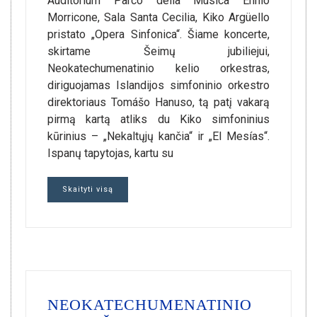
Auditorium Parco della Musica Ennio
Morricone, Sala Santa Cecilia, Kiko Argüello
pristato „Opera Sinfonica“. Šiame koncerte,
skirtame Šeimų jubiliejui,
Neokatechumenatinio kelio orkestras,
diriguojamas Islandijos simfoninio orkestro
direktoriaus Tomášo Hanuso, tą patį vakarą
pirmą kartą atliks du Kiko simfoninius
kūrinius – „Nekaltųjų kančia“ ir „El Mesías“.
Ispanų tapytojas, kartu su
Skaityti visą
NEOKATECHUMENATINIO