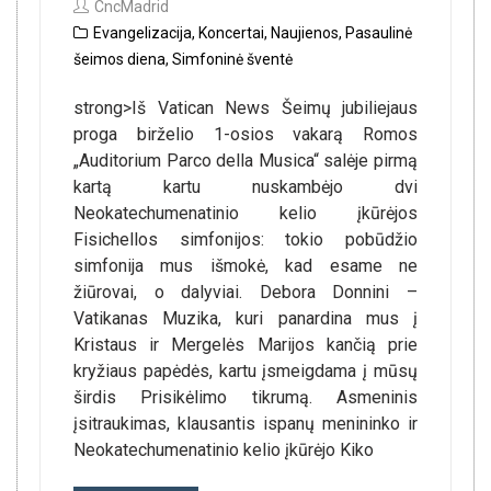
CncMadrid
Evangelizacija
,
Koncertai
,
Naujienos
,
Pasaulinė
šeimos diena
,
Simfoninė šventė
strong>Iš Vatican News Šeimų jubiliejaus
proga birželio 1-osios vakarą Romos
„Auditorium Parco della Musica“ salėje pirmą
kartą kartu nuskambėjo dvi
Neokatechumenatinio kelio įkūrėjos
Fisichellos simfonijos: tokio pobūdžio
simfonija mus išmokė, kad esame ne
žiūrovai, o dalyviai. Debora Donnini –
Vatikanas Muzika, kuri panardina mus į
Kristaus ir Mergelės Marijos kančią prie
kryžiaus papėdės, kartu įsmeigdama į mūsų
širdis Prisikėlimo tikrumą. Asmeninis
įsitraukimas, klausantis ispanų menininko ir
Neokatechumenatinio kelio įkūrėjo Kiko