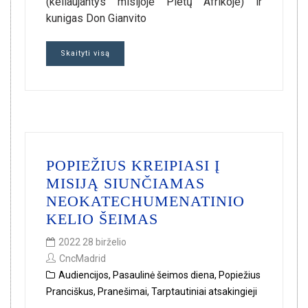
(keliaujantys misijoje Pietų Afrikoje) ir
kunigas Don Gianvito
Skaityti visą
POPIEŽIUS KREIPIASI Į
MISIJĄ SIUNČIAMAS
NEOKATECHUMENATINIO
KELIO ŠEIMAS
2022 28 birželio
CncMadrid
Audiencijos
,
Pasaulinė šeimos diena
,
Popiežius
Pranciškus
,
Pranešimai
,
Tarptautiniai atsakingieji