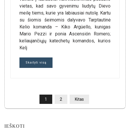
vietas, kad savo gyvenimu liudytų Dievo
meilę tiems, kurie yra labiausiai nutolę. Kartu
su šiomis šeimomis dalyvavo Tarptautinė
Kelio komanda – Kiko Argüello, kunigas
Mario Pezzi ir ponia Ascensión Romero;
keliaujančiųjų katechetų komandos, kurios
Kelį
Skaityti visą
ĮRAŠŲ
1
2
Kitas
PUSLAPIAVIMAS
IEŠKOTI