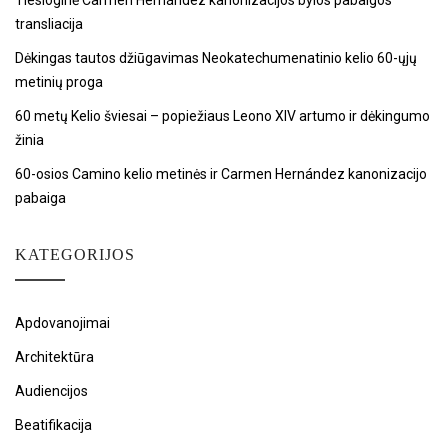
Tiesioginė Carmen Hernández kanonizacijos bylos pabaigos
transliacija
Dėkingas tautos džiūgavimas Neokatechumenatinio kelio 60-ųjų
metinių proga
60 metų Kelio šviesai – popiežiaus Leono XIV artumo ir dėkingumo
žinia
60-osios Camino kelio metinės ir Carmen Hernández kanonizacijo
pabaiga
KATEGORIJOS
Apdovanojimai
Architektūra
Audiencijos
Beatifikacija