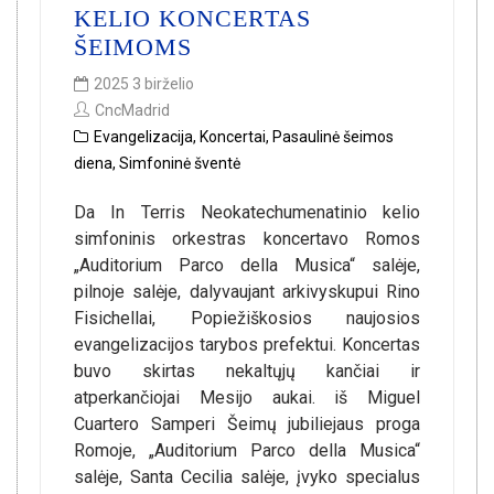
KELIO KONCERTAS
ŠEIMOMS
2025 3 birželio
CncMadrid
Evangelizacija
,
Koncertai
,
Pasaulinė šeimos
diena
,
Simfoninė šventė
Da In Terris Neokatechumenatinio kelio
simfoninis orkestras koncertavo Romos
„Auditorium Parco della Musica“ salėje,
pilnoje salėje, dalyvaujant arkivyskupui Rino
Fisichellai, Popiežiškosios naujosios
evangelizacijos tarybos prefektui. Koncertas
buvo skirtas nekaltųjų kančiai ir
atperkančiojai Mesijo aukai. iš Miguel
Cuartero Samperi Šeimų jubiliejaus proga
Romoje, „Auditorium Parco della Musica“
salėje, Santa Cecilia salėje, įvyko specialus