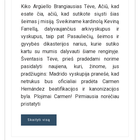
Kiko Argüello Brangiausias Tėve, Ačiū, kad
esate čia, ačiū, kad sutikote siųsti šias
šeimas į misiją. Sveikiname kardinolą Keviną
Farrellą, dalyvaujančius arkivyskupus ir
vyskupus, taip pat Pasauliečių, šeimos ir
gyvybės dikasterijos narius, kurie sutiko
kartu su mumis dalyvauti šiame renginyje.
Šventasis Tėve, prieš pradėdami norime
pasidalyti naujiena, kuri, žinome, jus
pradžiugins: Madrido vyskupija pranešė, kad
netrukus bus oficialiai pradėta Carmen
Hernández beatifikacijos ir kanonizacijos
byla. Plojimai Carmen! Pirmiausia norėčiau
pristatyti
Skaityti visą