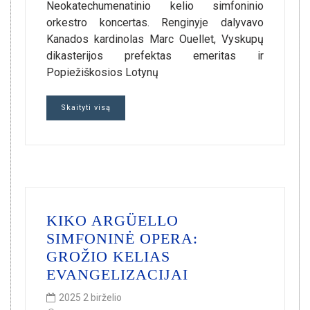
Neokatechumenatinio kelio simfoninio
orkestro koncertas. Renginyje dalyvavo
Kanados kardinolas Marc Ouellet, Vyskupų
dikasterijos prefektas emeritas ir
Popiežiškosios Lotynų
Skaityti visą
KIKO ARGÜELLO
SIMFONINĖ OPERA:
GROŽIO KELIAS
EVANGELIZACIJAI
2025 2 birželio