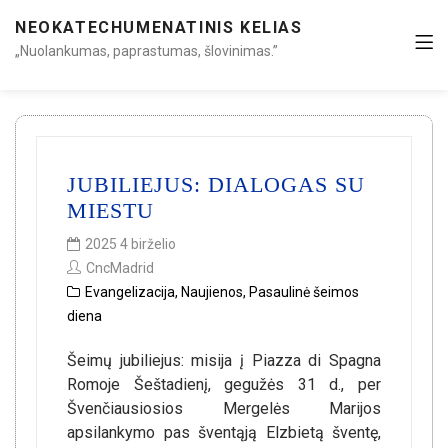
NEOKATECHUMENATINIS KELIAS
„Nuolankumas, paprastumas, šlovinimas.”
JUBILIEJUS: DIALOGAS SU
MIESTU
2025 4 birželio
CncMadrid
Evangelizacija
,
Naujienos
,
Pasaulinė šeimos
diena
Šeimų jubiliejus: misija į Piazza di Spagna
Romoje Šeštadienį, gegužės 31 d., per
Švenčiausiosios Mergelės Marijos
apsilankymo pas šventąją Elzbietą šventę,