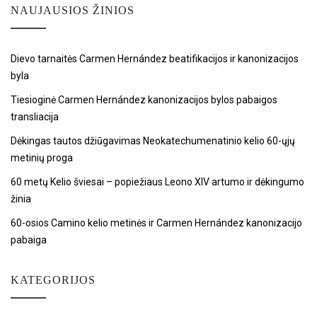
NAUJAUSIOS ŽINIOS
Dievo tarnaitės Carmen Hernández beatifikacijos ir kanonizacijos
byla
Tiesioginė Carmen Hernández kanonizacijos bylos pabaigos
transliacija
Dėkingas tautos džiūgavimas Neokatechumenatinio kelio 60-ųjų
metinių proga
60 metų Kelio šviesai – popiežiaus Leono XIV artumo ir dėkingumo
žinia
60-osios Camino kelio metinės ir Carmen Hernández kanonizacijo
pabaiga
KATEGORIJOS