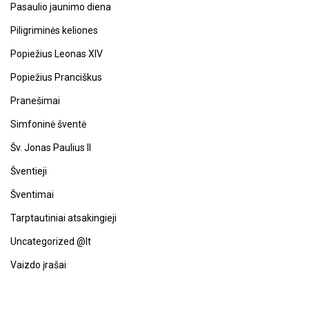
Pasaulio jaunimo diena
Piligriminės keliones
Popiežius Leonas XIV
Popiežius Pranciškus
Pranešimai
Simfoninė šventė
Šv. Jonas Paulius II
Šventieji
Šventimai
Tarptautiniai atsakingieji
Uncategorized @lt
Vaizdo įrašai