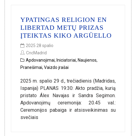
YPATINGAS RELIGION EN
LIBERTAD METŲ PRIZAS
ĮTEIKTAS KIKO ARGÜELLO
2025 28 spalio
CncMadrid
Apdovanojimai
,
Iniciatoriai
,
Naujienos
,
Pranešimai
,
Vaizdo įrašai
2025 m. spalio 29 d., trečiadienis (Madridas,
Ispanija) PLANAS 19:30: Akto pradžia, kurią
pristato Álex Navajas ir Sandra Segimon.
Apdovanojimų ceremonija: 20.45 val.:
Ceremonijos pabaiga ir atsisveikinimas su
svečiais