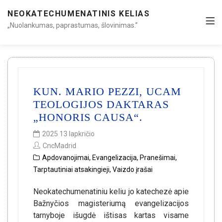
NEOKATECHUMENATINIS KELIAS
„Nuolankumas, paprastumas, šlovinimas.”
KUN. MARIO PEZZI, UCAM
TEOLOGIJOS DAKTARAS
„HONORIS CAUSA“.
2025 13 lapkričio
CncMadrid
Apdovanojimai
,
Evangelizacija
,
Pranešimai
,
Tarptautiniai atsakingieji
,
Vaizdo įrašai
Neokatechumenatiniu keliu jo katechezė apie
Bažnyčios magisteriumą evangelizacijos
tarnyboje išugdė ištisas kartas visame