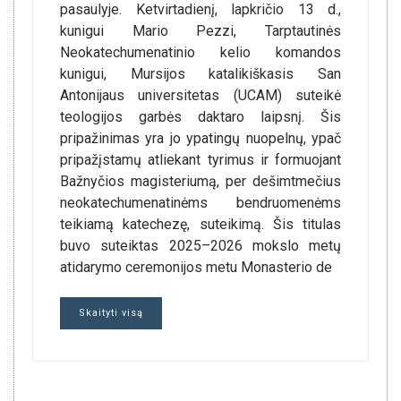
pasaulyje. Ketvirtadienį, lapkričio 13 d.,
kunigui Mario Pezzi, Tarptautinės
Neokatechumenatinio kelio komandos
kunigui, Mursijos katalikiškasis San
Antonijaus universitetas (UCAM) suteikė
teologijos garbės daktaro laipsnį. Šis
pripažinimas yra jo ypatingų nuopelnų, ypač
pripažįstamų atliekant tyrimus ir formuojant
Bažnyčios magisteriumą, per dešimtmečius
neokatechumenatinėms bendruomenėms
teikiamą katechezę, suteikimą. Šis titulas
buvo suteiktas 2025–2026 mokslo metų
atidarymo ceremonijos metu Monasterio de
Skaityti visą