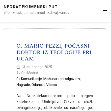
NEOKATEKUMENSKI PUT
«Poniznost, jednostavnost i zahvaljivanje»
O. MARIO PEZZI, POČASNI
DOKTOR IZ TEOLOGIJE PRI
UCAM
13. studenoga 2025.
CncMadrid
Komunikacije
,
Međunarodni odgovorni
,
Nagrade
,
Odanost
,
Vídeos
Na Neokatekumenskom putu, njegove
kateheze o Učiteljstvu Crkve, u službi
evangelizacije, oblikovale su naraštaje ljudi