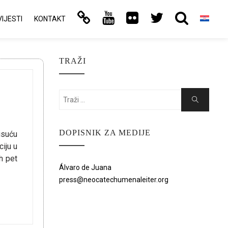
VIJESTI
KONTAKT
TRAŽI
Search
Search
for:
DOPISNIK ZA MEDIJE
isuću
iju u
h pet
Álvaro de Juana
press@neocatechumenaleiter.org