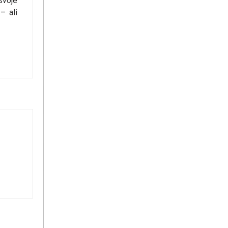
svoje
– ali