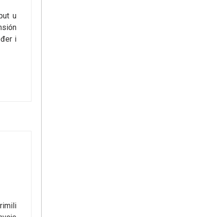
put u
nsión
đer i
imili