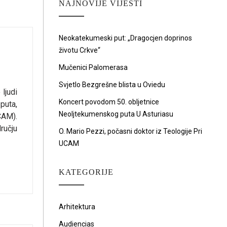
NAJNOVIJE VIJESTI
Neokatekumeski put: „Dragocjen doprinos
životu Crkve“
Mučenici Palomerasa
Svjetlo Bezgrešne blista u Oviedu
ljudi
Koncert povodom 50. obljetnice
puta,
Neoljtekumenskog puta U Asturiasu
CAM).
ručju
O. Mario Pezzi, počasni doktor iz Teologije Pri
UCAM
KATEGORIJE
Arhitektura
Audiencias