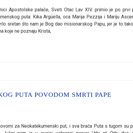
ižnici Apostolske palače, Sveti Otac Lav XIV. primio je po prvi 
menskog puta: Kika Argüella, oca Marija Pezzija i Mariju Asce
rlo sretan što nam je Bog dao misionarskog Papu, jer je to tako
 koje ne poznaju Krista,
KOG PUTA POVODOM SMRTI PAPE
dgovorni za Neokatekumenski put, i sva braća Puta s tugom su pr