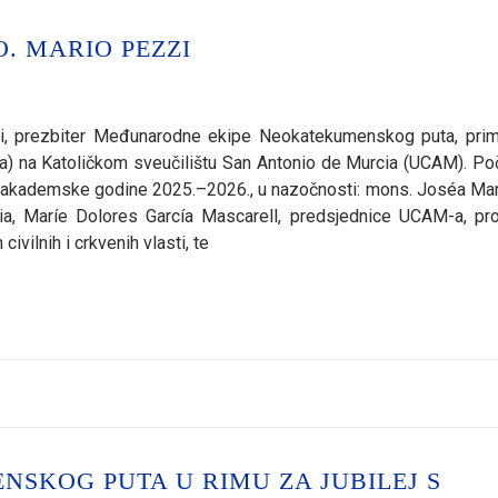
. MARIO PEZZI
zi, prezbiter Međunarodne ekipe Neokatekumenskog puta, prim
sa) na Katoličkom sveučilištu San Antonio de Murcia (UCAM). Po
ja akademske godine 2025.–2026., u nazočnosti: mons. Joséa Ma
a, Maríe Dolores García Mascarell, predsjednice UCAM-a, prof
ivilnih i crkvenih vlasti, te
NSKOG PUTA U RIMU ZA JUBILEJ S