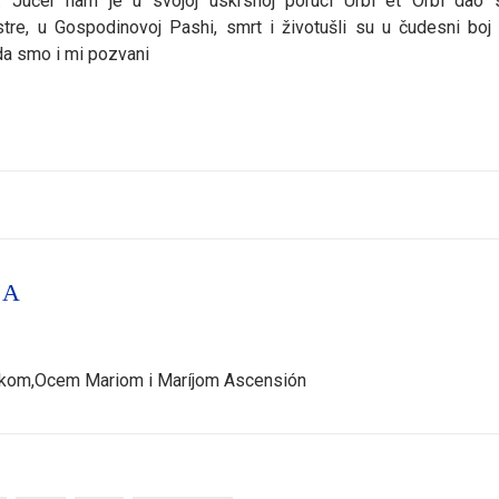
. Jučer nam je u svojoj uskrsnoj poruci Urbi et Orbi dao 
tre, u Gospodinovoj Pashi, smrt i životušli su u čudesni boj 
tda smo i mi pozvani
JA
 kikom,Ocem Mariom i Maríjom Ascensión