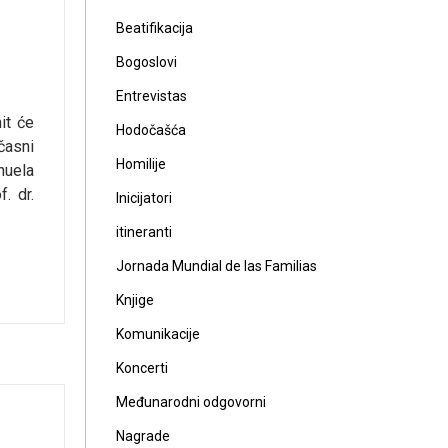
Beatifikacija
Bogoslovi
Entrevistas
it će
Hodočašća
časni
Homilije
nuela
. dr.
Inicijatori
itineranti
Jornada Mundial de las Familias
Knjige
Komunikacije
Koncerti
Međunarodni odgovorni
Nagrade