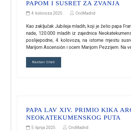
PAPOM I SUSRET ZA ZVANJA
4. kolovoza 2025.
CncMadrid
Kao zaključak Jubileja mladih, koji je želio papa Fr
nade, 120.000 mladih iz zajednica Neokatekumensk
poslijepodne, 4. kolovoza, na istome mjestu su
Maríjom Ascensión i ocem Marijom Pezzijem. Na velik
Nastavi čitati
PAPA LAV XIV. PRIMIO KIKA A
NEOKATEKUMENSKOG PUTA
5. lipnja 2025.
CncMadrid