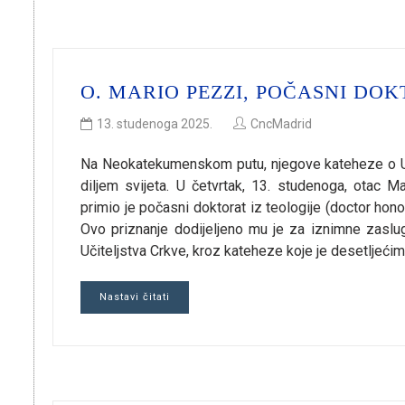
O. MARIO PEZZI, POČASNI DOK
13. studenoga 2025.
CncMadrid
Na Neokatekumenskom putu, njegove kateheze o Učite
diljem svijeta. U četvrtak, 13. studenoga, otac
primio je počasni doktorat iz teologije (doctor hon
Ovo priznanje dodijeljeno mu je za iznimne zaslu
Učiteljstva Crkve, kroz kateheze koje je desetljeći
Nastavi čitati