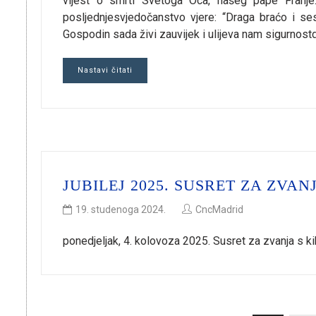
vijest o smrti Svetoga Oca, našeg pape Franje
posljednjesvjedočanstvo vjere: “Draga braćo i ses
Gospodin sada živi zauvijek i ulijeva nam sigurnos
Nastavi čitati
JUBILEJ 2025. SUSRET ZA ZVAN
19. studenoga 2024.
CncMadrid
ponedjeljak, 4. kolovoza 2025. Susret za zvanja s