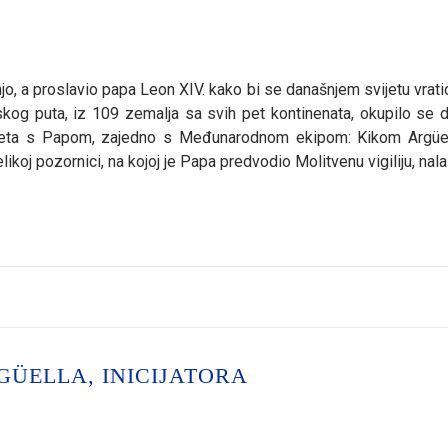
anjo, a proslavio papa Leon XIV. kako bi se današnjem svijetu vrat
og puta, iz 109 zemalja sa svih pet kontinenata, okupilo se 
sreta s Papom, zajedno s Međunarodnom ekipom: Kikom Argüe
oj pozornici, na kojoj je Papa predvodio Molitvenu vigiliju, nala
RGÜELLA, INICIJATORA