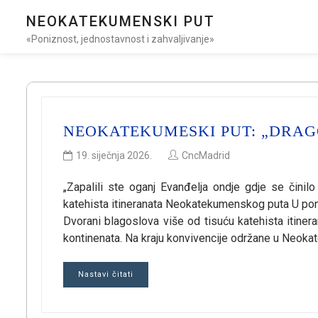
NEOKATEKUMENSKI PUT
«Poniznost, jednostavnost i zahvaljivanje»
NEOKATEKUMESKI PUT: „DRAG
19. siječnja 2026.
CncMadrid
„Zapalili ste oganj Evanđelja ondje gdje se čini
katehista itineranata Neokatekumenskog puta U ponedj
Dvorani blagoslova više od tisuću katehista itine
kontinenata. Na kraju konvivencije održane u Neok
Nastavi čitati