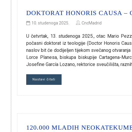
DOKTORAT HONORIS CAUSA – O
10. studenoga 2025.
CncMadrid
U četvrtak, 13. studenoga 2025., otac Mario Pez
počasni doktorat iz teologije (Doctor Honoris Cau
naslov bit će dodijeljen tijekom svečanog otvaran
Lorce Planesa, biskupa biskupije Cartagena-Murci
Josefine García Lozano, rektorice sveučilišta, raznih c
Nastavi čitati
120.000 MLADIH NEOKATEKUME