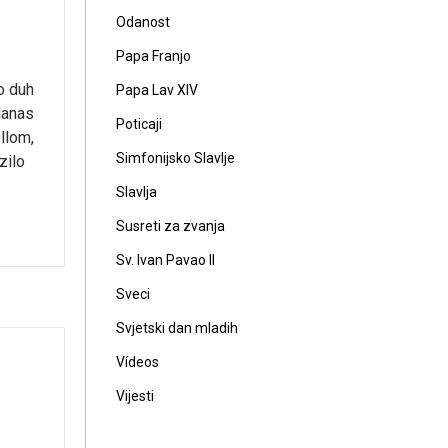
Odanost
Papa Franjo
io duh
Papa Lav XIV
danas
Poticaji
llom,
Simfonijsko Slavlje
zilo
Slavlja
Susreti za zvanja
Sv. Ivan Pavao II
Sveci
Svjetski dan mladih
Vídeos
Vijesti