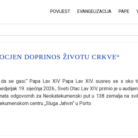
POVIJEST
EVANGELIZACIJA
PAPE
OCJEN DOPRINOS ŽIVOTU CRKVE“
lo da se gasi.“ Papa Lav XIV Papa Lav XIV. susreo se s oko t
eljak 19. siječnja 2026., Sveti Otac Lav XIV. primio je u audijenc
ranata odgovornih za Neokatekumenski put u 138 zemalja na svi
atekumenskom centru „Sluga Jahvin“ u Porto