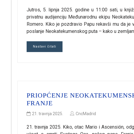
Jutros, 5. lipnja 2025. godine u 11:00 sati, u knj
privatnu audijenciju Međunarodnu ekipu Neokateku
Romero. Kiko je pozdravio Papu rekavši mu da je v
poslanje Neokatekumenskog puta – kako u zemljama
Nastavi čitati
PRIOPĆENJE NEOKATEKUMENS
FRANJE
21. travnja 2025.
CncMadrid
21. travnja 2025. Kiko, otac Mario i Ascensión, o