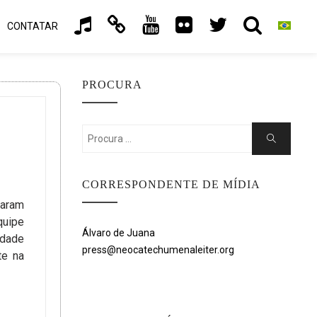
CONTATAR
PROCURA
Search
Search
for:
CORRESPONDENTE DE MÍDIA
maram
quipe
Álvaro de Juana
idade
press@neocatechumenaleiter.org
te na