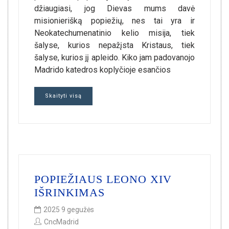
džiaugiasi, jog Dievas mums davė
misionierišką popiežių, nes tai yra ir
Neokatechumenatinio kelio misija, tiek
šalyse, kurios nepažįsta Kristaus, tiek
šalyse, kurios jį apleido. Kiko jam padovanojo
Madrido katedros koplyčioje esančios
Skaityti visą
POPIEŽIAUS LEONO XIV
IŠRINKIMAS
2025 9 gegužės
CncMadrid