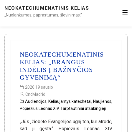
NEOKATECHUMENATINIS KELIAS
„Nuolankumas, paprastumas, šlovinimas.”
NEOKATECHUMENATINIS
KELIAS: „BRANGUS
INDĖLIS Į BAŽNYČIOS
GYVENIMĄ“
2026 19 sausio
CncMadrid
Audiencijos
,
Keliaujantys katechetai
,
Naujienos
,
Popiežius Leonas XIV
,
Tarptautiniai atsakingieji
„Jūs įžiebėte Evangelijos ugnį ten, kur atrodė,
kad ji gęsta.“ Popiežius Leonas XIV