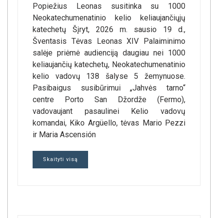
Popiežius Leonas susitinka su 1000
Neokatechumenatinio kelio keliaujančiųjų
katechetų Šįryt, 2026 m. sausio 19 d.,
Šventasis Tėvas Leonas XIV Palaiminimo
salėje priėmė audienciją daugiau nei 1000
keliaujančių katechetų, Neokatechumenatinio
kelio vadovų 138 šalyse 5 žemynuose.
Pasibaigus susibūrimui „Jahvės tarno“
centre Porto San Džordže (Fermo),
vadovaujant pasaulinei Kelio vadovų
komandai, Kiko Argüello, tėvas Mario Pezzi
ir Maria Ascensión
Skaityti visą