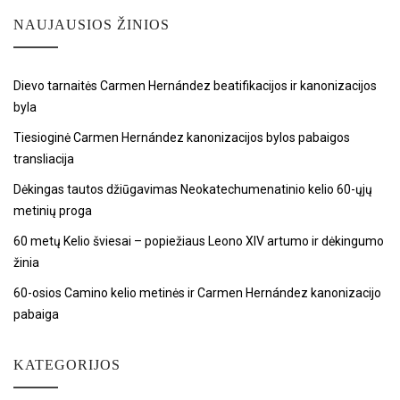
NAUJAUSIOS ŽINIOS
Dievo tarnaitės Carmen Hernández beatifikacijos ir kanonizacijos
byla
Tiesioginė Carmen Hernández kanonizacijos bylos pabaigos
transliacija
Dėkingas tautos džiūgavimas Neokatechumenatinio kelio 60-ųjų
metinių proga
60 metų Kelio šviesai – popiežiaus Leono XIV artumo ir dėkingumo
žinia
60-osios Camino kelio metinės ir Carmen Hernández kanonizacijo
pabaiga
KATEGORIJOS