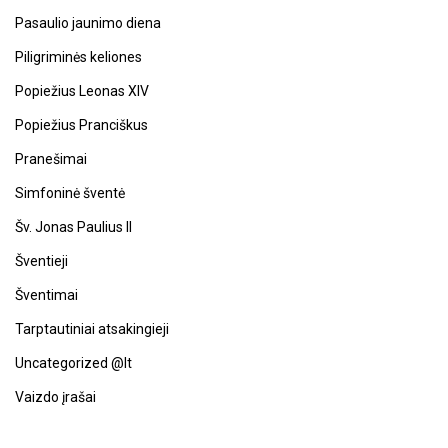
Pasaulio jaunimo diena
Piligriminės keliones
Popiežius Leonas XIV
Popiežius Pranciškus
Pranešimai
Simfoninė šventė
Šv. Jonas Paulius II
Šventieji
Šventimai
Tarptautiniai atsakingieji
Uncategorized @lt
Vaizdo įrašai