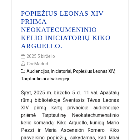
POPIEŽIUS LEONAS XIV
PRIIMA
NEOKATECUMENINIO
KELIO INICIATORIŲ KIKO
ARGUELLO.
2025 5 birželio
CncMadrid
Audiencijos
,
Iniciatoriai
,
Popiežius Leonas XIV
,
Tarptautiniai atsakingieji
Šįryt, 2025 m. birželio 5 d., 11 val. Apaštalų
rūmų bibliotekoje Šventasis Tėvas Leonas
XIV pirmą kartą privačioje audiencijoje
priėmė Tarptautinę Neokatechumenatinio
kelio komandą: Kiko Argüello, kunigą Mario
Pezzi ir Maria Ascensión Romero. Kiko
pasveikino popiežių, sakydamas, kad labai