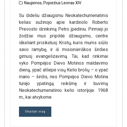
Naujienos
,
Popiežius Leonas XIV
Su dideliu džiaugsmu Neokatechumenatinis
kelias sužinojo apie kardinolo Roberto
Prevosto išrinkimą Petro įpėdiniu. Pirmieji jo
žodžiai mus pripildė džiaugsmo, centre
iškeliant prisikėlusį Kristų, kuris mums siūlo
savo ramybę, ir iš misionieriškos širdies
gimusį evangelizavimą. Tai, kad rinkimai
vyko Pompėjos Dievo Motinos maldavimo
dieną, ypač atliepė visų Kelio brolių – o ypač
mano – širdis, nes Pompėjos Dievo Motina
turėjo ypatingą reikšmę ir buvimą
Neokatechumenatinio kelio istorijoje. 1968
m., kai atvykome
Skaityti visą