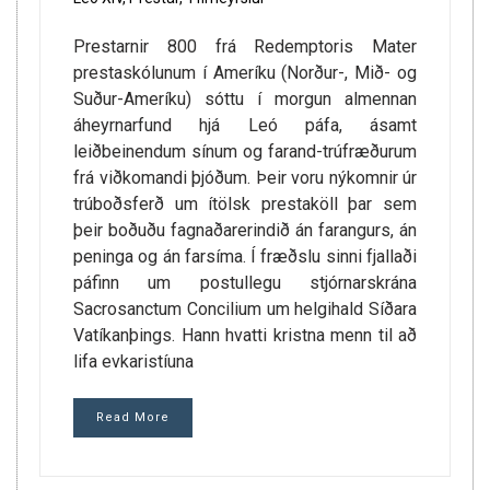
Prestarnir 800 frá Redemptoris Mater
prestaskólunum í Ameríku (Norður-, Mið- og
Suður-Ameríku) sóttu í morgun almennan
áheyrnarfund hjá Leó páfa, ásamt
leiðbeinendum sínum og farand-trúfræðurum
frá viðkomandi þjóðum. Þeir voru nýkomnir úr
trúboðsferð um ítölsk prestaköll þar sem
þeir boðuðu fagnaðarerindið án farangurs, án
peninga og án farsíma. Í fræðslu sinni fjallaði
páfinn um postullegu stjórnarskrána
Sacrosanctum Concilium um helgihald Síðara
Vatíkanþings. Hann hvatti kristna menn til að
lifa evkaristíuna
Read More