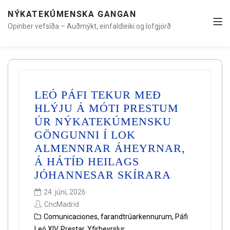
NÝKATEKÚMENSKA GANGAN
Opinber vefsíða – Auðmýkt, einfaldleiki og lofgjörð
LEÓ PÁFI TEKUR MEÐ
HLÝJU Á MÓTI PRESTUM
ÚR NÝKATEKÚMENSKU
GÖNGUNNI Í LOK
ALMENNRAR ÁHEYRNAR,
Á HÁTÍÐ HEILAGS
JÓHANNESAR SKÍRARA
24. júní, 2026
CncMadrid
Comunicaciones
,
farandtrúarkennurum
,
Páfi
Leó XIV
,
Prestar
,
Yfirheyrslur