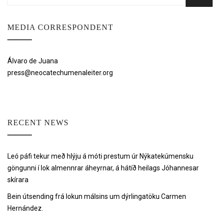
for:
MEDIA CORRESPONDENT
Álvaro de Juana
press@neocatechumenaleiter.org
RECENT NEWS
Leó páfi tekur með hlýju á móti prestum úr Nýkatekúmensku
göngunni í lok almennrar áheyrnar, á hátíð heilags Jóhannesar
skírara
Bein útsending frá lokun málsins um dýrlingatöku Carmen
Hernández.