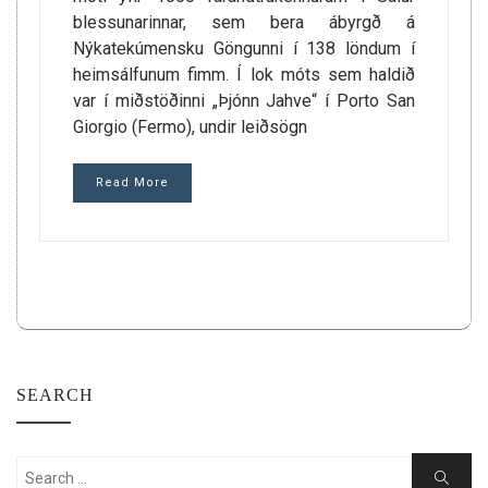
blessunarinnar, sem bera ábyrgð á
Nýkatekúmensku Göngunni í 138 löndum í
heimsálfunum fimm. Í lok móts sem haldið
var í miðstöðinni „Þjónn Jahve“ í Porto San
Giorgio (Fermo), undir leiðsögn
Read More
SEARCH
Search
Search