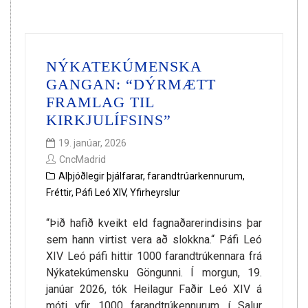
NÝKATEKÚMENSKA
GANGAN: “DÝRMÆTT
FRAMLAG TIL
KIRKJULÍFSINS”
19. janúar, 2026
CncMadrid
Alþjóðlegir þjálfarar
,
farandtrúarkennurum
,
Fréttir
,
Páfi Leó XIV
,
Yfirheyrslur
“Þið hafið kveikt eld fagnaðarerindisins þar
sem hann virtist vera að slokkna.“ Páfi Leó
XIV Leó páfi hittir 1000 farandtrúkennara frá
Nýkatekúmensku Göngunni. Í morgun, 19.
janúar 2026, tók Heilagur Faðir Leó XIV á
móti yfir 1000 farandtrúkennurum í Salur