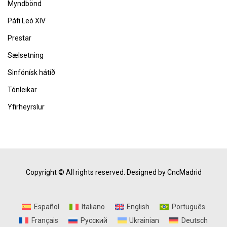
Myndbönd
Páfi Leó XIV
Prestar
Sælsetning
Sinfónísk hátíð
Tónleikar
Yfirheyrslur
Copyright © All rights reserved.
Designed by CncMadrid
Español
Italiano
English
Português
Français
Русский
Ukrainian
Deutsch