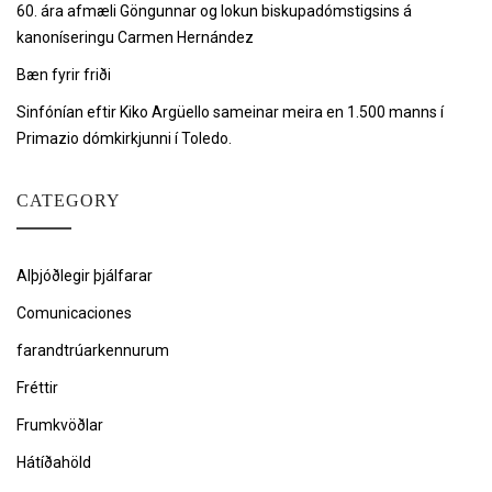
60. ára afmæli Göngunnar og lokun biskupadómstigsins á
kanoníseringu Carmen Hernández
Bæn fyrir friði
Sinfónían eftir Kiko Argüello sameinar meira en 1.500 manns í
Primazio dómkirkjunni í Toledo.
CATEGORY
Alþjóðlegir þjálfarar
Comunicaciones
farandtrúarkennurum
Fréttir
Frumkvöðlar
Hátíðahöld