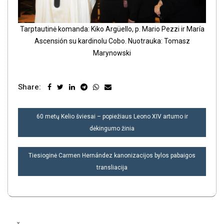
Tarptautinė komanda: Kiko Argüello, p. Mario Pezzi ir María
Ascensión su kardinolu Cobo. Nuotrauka: Tomasz
Marynowski
Share:
NAVIGACIJA
60 metų Kelio šviesai – popiežiaus Leono XIV artumo ir
TARP
dėkingumo žinia
ĮRAŠŲ
Tiesioginė Carmen Hernández kanonizacijos bylos pabaigos
transliacija