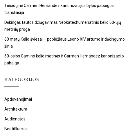
Tiesioginė Carmen Hernández kanonizacijos bylos pabaigos
transliacija
Dėkingas tautos džiūgavimas Neokatechumenatinio kelio 60-ųjų
metinių proga
60 metų Kelio šviesai – popiežiaus Leono XIV artumo ir dėkingumo
žinia
60-osios Camino kelio metinės ir Carmen Hernández kanonizacijo
pabaiga
KATEGORIJOS
Apdovanojimai
Architektūra
Audiencijos
Beatifikacija