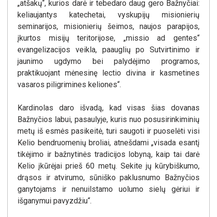
„atšakų“, kurios darė ir tebedaro daug gero Bažnyčiai:
keliaujantys katechetai, vyskupijų misionierių
seminarijos, misionierių šeimos, naujos parapijos,
įkurtos misijų teritorijose, „missio ad gentes“
evangelizacijos veikla, paauglių po Sutvirtinimo ir
jaunimo ugdymo bei palydėjimo programos,
praktikuojant mėnesinę lectio divina ir kasmetines
vasaros piligrimines keliones“.
Kardinolas daro išvadą, kad visas šias dovanas
Bažnyčios labui, pasaulyje, kuris nuo posusirinkiminių
metų iš esmės pasikeitė, turi saugoti ir puoselėti visi
Kelio bendruomenių broliai, atnešdami „visada esantį
tikėjimo ir bažnytinės tradicijos lobyną, kaip tai darė
Kelio įkūrėjai prieš 60 metų. Sekite jų kūrybiškumo,
drąsos ir atvirumo, sūniško paklusnumo Bažnyčios
ganytojams ir nenuilstamo uolumo sielų gėriui ir
išganymui pavyzdžiu“.