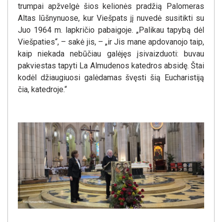
trumpai apžvelgė šios kelionės pradžią Palomeras
Altas lūšnynuose, kur Viešpats jį nuvedė susitikti su
Juo 1964 m. lapkričio pabaigoje. „Palikau tapybą dėl
Viešpaties“, – sakė jis, – „ir Jis mane apdovanojo taip,
kaip niekada nebūčiau galėjęs įsivaizduoti: buvau
pakviestas tapyti La Almudenos katedros absidę. Štai
kodėl džiaugiuosi galėdamas švęsti šią Eucharistiją
čia, katedroje.“