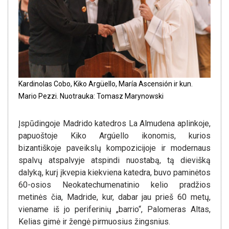
Kardinolas Cobo, Kiko Argüello, María Ascensión ir kun.
Mario Pezzi. Nuotrauka: Tomasz Marynowski
Įspūdingoje Madrido katedros La Almudena aplinkoje,
papuoštoje Kiko Argúello ikonomis, kurios
bizantiškoje paveikslų kompozicijoje ir modernaus
spalvų atspalvyje atspindi nuostabą, tą dievišką
dalyką, kurį įkvepia kiekviena katedra, buvo paminėtos
60-osios Neokatechumenatinio kelio pradžios
metinės čia, Madride, kur, dabar jau prieš 60 metų,
viename iš jo periferinių „barrio“, Palomeras Altas,
Kelias gimė ir žengė pirmuosius žingsnius.