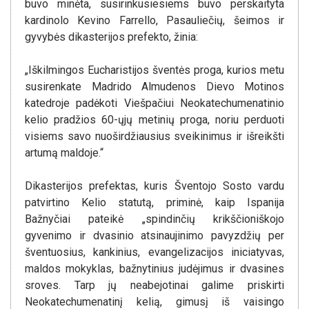
buvo minėta, susirinkusiesiems buvo perskaityta
kardinolo Kevino Farrello, Pasauliečių, šeimos ir
gyvybės dikasterijos prefekto, žinia:
„Iškilmingos Eucharistijos šventės proga, kurios metu
susirenkate Madrido Almudenos Dievo Motinos
katedroje padėkoti Viešpačiui Neokatechumenatinio
kelio pradžios 60-ųjų metinių proga, noriu perduoti
visiems savo nuoširdžiausius sveikinimus ir išreikšti
artumą maldoje.“
Dikasterijos prefektas, kuris Šventojo Sosto vardu
patvirtino Kelio statutą, priminė, kaip Ispanija
Bažnyčiai pateikė „spindinčių krikščioniškojo
gyvenimo ir dvasinio atsinaujinimo pavyzdžių per
šventuosius, kankinius, evangelizacijos iniciatyvas,
maldos mokyklas, bažnytinius judėjimus ir dvasines
sroves. Tarp jų neabejotinai galime priskirti
Neokatechumenatinį kelią, gimusį iš vaisingo