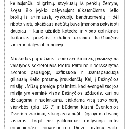
keliaujančių piligrimų, atvykusių iš penkių žemynų
švęsti šio įvykio, dalyvaujant tūkstančiams Kelio
brolių iš artimiausių vyskupijų bendruomenių – dėl
riboto vietų skaičiaus nebūtų buvę įmanoma pakviesti
daugiau – kurie užpildė katedrą ir visas aplinkines
teritorijas priešais didelius ekranus, leidžiančius
visiems dalyvauti renginyje.
Nuoširdus popiežiaus Leono sveikinimas, pasirašytas
valstybės sekretoriaus Pietro Parolino ir perskaitytas
šventės pabaigoje, užfiksuoja ir užantspauduoja
giliausią Kelio prasmę, įtraukiančią Kelį į Bažnyčios
misiją: „Mūsų pareiga prisiminti, kad evangelizacijos
misija yra esminė visos Bažnyčios užduotis, kuri su
džiaugsmu ir nuolankumu, siekdama visų savo narių
vienybės (plg. LG 7) ir būdama klusni Šventosios
Dvasios veikimui, stengiasi atnešti išganymo dovaną
visiems. Tegul šis įsitikinimas motyvuoja imtis
misionieriško įsipareigojimo Dievo mylimų vaikų