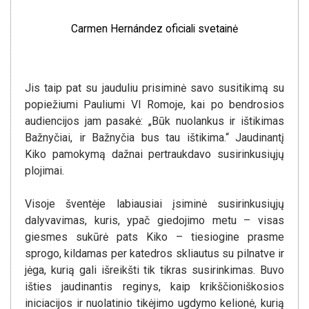
Carmen Hernández oficiali svetainė
Jis taip pat su jauduliu prisiminė savo susitikimą su
popiežiumi Pauliumi VI Romoje, kai po bendrosios
audiencijos jam pasakė: „Būk nuolankus ir ištikimas
Bažnyčiai, ir Bažnyčia bus tau ištikima.“ Jaudinantį
Kiko pamokymą dažnai pertraukdavo susirinkusiųjų
plojimai.
Visoje šventėje labiausiai įsiminė susirinkusiųjų
dalyvavimas, kuris, ypač giedojimo metu – visas
giesmes sukūrė pats Kiko – tiesiogine prasme
sprogo, kildamas per katedros skliautus su pilnatve ir
jėga, kurią gali išreikšti tik tikras susirinkimas. Buvo
išties jaudinantis reginys, kaip krikščioniškosios
iniciacijos ir nuolatinio tikėjimo ugdymo kelionė, kurią