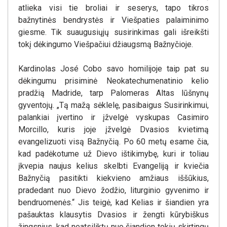
atlieka visi tie broliai ir seserys, tapo tikros
bažnytinės bendrystės ir Viešpaties palaiminimo
giesme. Tik suaugusiųjų susirinkimas gali išreikšti
tokį dėkingumo Viešpačiui džiaugsmą Bažnyčioje.
Kardinolas José Cobo savo homilijoje taip pat su
dėkingumu prisiminė Neokatechumenatinio kelio
pradžią Madride, tarp Palomeras Altas lūšnynų
gyventojų. „Tą mažą sėklelę, pasibaigus Susirinkimui,
palankiai įvertino ir įžvelgė vyskupas Casimiro
Morcillo, kuris joje įžvelgė Dvasios kvietimą
evangelizuoti visą Bažnyčią. Po 60 metų esame čia,
kad padėkotume už Dievo ištikimybę, kuri ir toliau
įkvepia naujus kelius skelbti Evangeliją ir kviečia
Bažnyčią pasitikti kiekvieno amžiaus iššūkius,
pradedant nuo Dievo žodžio, liturginio gyvenimo ir
bendruomenės.“ Jis teigė, kad Kelias ir šiandien yra
pašauktas klausytis Dvasios ir žengti kūrybiškus
žingsnius, kad neatsiliktų nuo šiandien tokių skirtingų