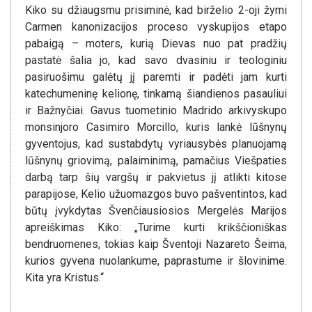
Kiko su džiaugsmu prisiminė, kad birželio 2-oji žymi
Carmen kanonizacijos proceso vyskupijos etapo
pabaigą – moters, kurią Dievas nuo pat pradžių
pastatė šalia jo, kad savo dvasiniu ir teologiniu
pasiruošimu galėtų jį paremti ir padėti jam kurti
katechumeninę kelionę, tinkamą šiandienos pasauliui
ir Bažnyčiai. Gavus tuometinio Madrido arkivyskupo
monsinjoro Casimiro Morcillo, kuris lankė lūšnynų
gyventojus, kad sustabdytų vyriausybės planuojamą
lūšnynų griovimą, palaiminimą, pamačius Viešpaties
darbą tarp šių vargšų ir pakvietus jį atlikti kitose
parapijose, Kelio užuomazgos buvo pašventintos, kad
būtų įvykdytas Švenčiausiosios Mergelės Marijos
apreiškimas Kiko: „Turime kurti krikščioniškas
bendruomenes, tokias kaip Šventoji Nazareto Šeima,
kurios gyvena nuolankume, paprastume ir šlovinime.
Kita yra Kristus.“