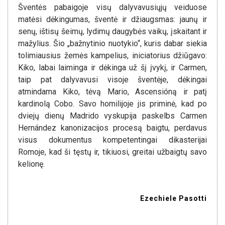
Šventės pabaigoje visų dalyvavusiųjų veiduose
matėsi dėkingumas, šventė ir džiaugsmas: jaunų ir
senų, ištisų šeimų, lydimų daugybės vaikų, įskaitant ir
mažylius. Šio „bažnytinio nuotykio“, kuris dabar siekia
tolimiausius žemės kampelius, iniciatorius džiūgavo:
Kiko, labai laiminga ir dėkinga už šį įvykį, ir Carmen,
taip pat dalyvavusi visoje šventėje, dėkingai
atmindama Kiko, tėvą Mario, Ascensióną ir patį
kardinolą Cobo. Savo homilijoje jis priminė, kad po
dviejų dienų Madrido vyskupija paskelbs Carmen
Hernández kanonizacijos procesą baigtu, perdavus
visus dokumentus kompetentingai dikasterijai
Romoje, kad ši tęstų ir, tikiuosi, greitai užbaigtų savo
kelionę.
Ezechiele Pasotti