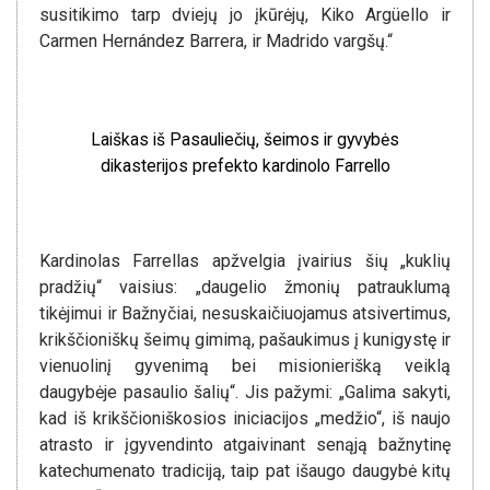
susitikimo tarp dviejų jo įkūrėjų, Kiko Argüello ir
Carmen Hernández Barrera, ir Madrido vargšų.“
Laiškas iš Pasauliečių, šeimos ir gyvybės
dikasterijos prefekto kardinolo Farrello
Kardinolas Farrellas apžvelgia įvairius šių „kuklių
pradžių“ vaisius: „daugelio žmonių patrauklumą
tikėjimui ir Bažnyčiai, nesuskaičiuojamus atsivertimus,
krikščioniškų šeimų gimimą, pašaukimus į kunigystę ir
vienuolinį gyvenimą bei misionierišką veiklą
daugybėje pasaulio šalių“. Jis pažymi: „Galima sakyti,
kad iš krikščioniškosios iniciacijos „medžio“, iš naujo
atrasto ir įgyvendinto atgaivinant senąją bažnytinę
katechumenato tradiciją, taip pat išaugo daugybė kitų