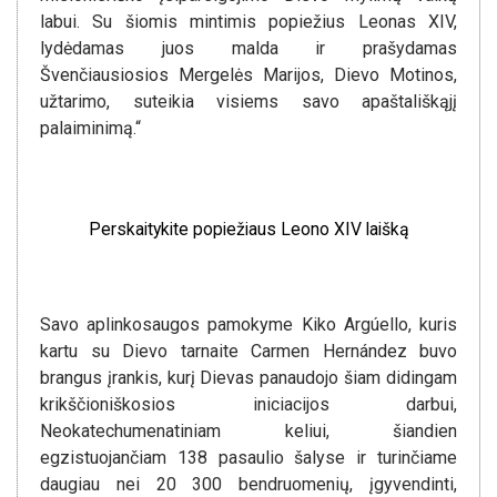
labui. Su šiomis mintimis popiežius Leonas XIV,
lydėdamas juos malda ir prašydamas
Švenčiausiosios Mergelės Marijos, Dievo Motinos,
užtarimo, suteikia visiems savo apaštališkąjį
palaiminimą.“
Perskaitykite popiežiaus Leono XIV laišką
Savo aplinkosaugos pamokyme Kiko Argúello, kuris
kartu su Dievo tarnaite Carmen Hernández buvo
brangus įrankis, kurį Dievas panaudojo šiam didingam
krikščioniškosios iniciacijos darbui,
Neokatechumenatiniam keliui, šiandien
egzistuojančiam 138 pasaulio šalyse ir turinčiame
daugiau nei 20 300 bendruomenių, įgyvendinti,