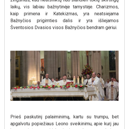
laikų, vis labiau bažnytinėje tarnystėje. Charizmos,
kaip primena ir Katekizmas, yra neatsiejama
Bažnyčios prigimties dalis ir yra išliejamos
Šventosios Dvasios visos Bažnyčios bendram gėriui.
Prieš paskutinį palaiminimą, kartu su trumpu, bet
apgalvotu popiežiaus Leono sveikinimu, apie kurį jau