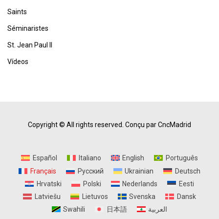
Saints
Séminaristes
St. Jean Paul II
Vídeos
Copyright © All rights reserved.
Conçu par CncMadrid
Español
Italiano
English
Português
Français
Русский
Ukrainian
Deutsch
Hrvatski
Polski
Nederlands
Eesti
Latviešu
Lietuvos
Svenska
Dansk
Swahili
日本語
العربية