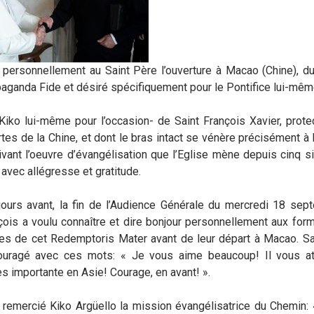
er personnellement au Saint Père l’ouverture à Macao (Chine), 
ganda Fide et désiré spécifiquement pour le Pontifice lui-mêm
 Kiko lui-même pour l’occasion- de Saint François Xavier, prot
rtes de la Chine, et dont le bras intact se vénère précisément à
vant l’oeuvre d’évangélisation que l’Eglise mène depuis cinq si
 avec allégresse et gratitude.
jours avant, la fin de l’Audience Générale du mercredi 18 sept
ois a voulu connaître et dire bonjour personnellement aux form
es de cet Redemptoris Mater avant de leur départ à Macao. Sa
ouragé avec ces mots: « Je vous aime beaucoup! Il vous a
ès importante en Asie! Courage, en avant! ».
remercié Kiko Argüello la mission évangélisatrice du Chemin: 