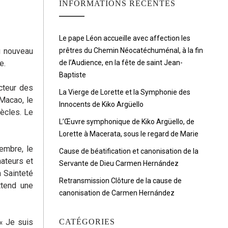
INFORMATIONS RÉCENTES
Le pape Léon accueille avec affection les
du nouveau
prêtres du Chemin Néocatéchuménal, à la fin
e.
de l’Audience, en la fête de saint Jean-
Baptiste
ecteur des
La Vierge de Lorette et la Symphonie des
 Macao, le
Innocents de Kiko Argüello
ècles. Le
L’Œuvre symphonique de Kiko Argüello, de
Lorette à Macerata, sous le regard de Marie
embre, le
Cause de béatification et canonisation de la
ateurs et
Servante de Dieu Carmen Hernández
 Sainteté
Retransmission Clôture de la cause de
ttend une
canonisation de Carmen Hernández
« Je suis
CATÉGORIES