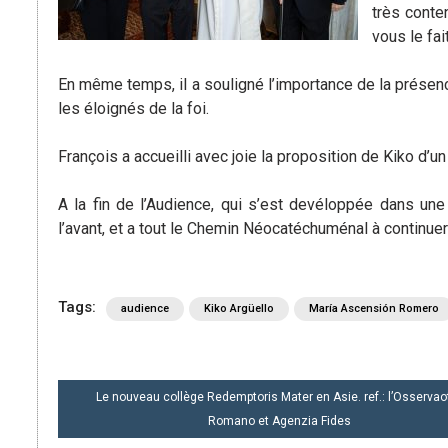
très conten
vous le fa
En même temps, il a souligné l’importance de la présenc
les éloignés de la foi.
François a accueilli avec joie la proposition de Kiko d’u
A la fin de l’Audience, qui s’est devéloppée dans un
l’avant, et a tout le Chemin Néocatéchuménal à continuer
Tags:
audience
Kiko Argüello
María Ascensión Romero
NAVIGATION
Le nouveau collège Redemptoris Mater en Asie. ref.: l’Osservao
DE
Romano et Agenzia Fides
L’ARTICLE