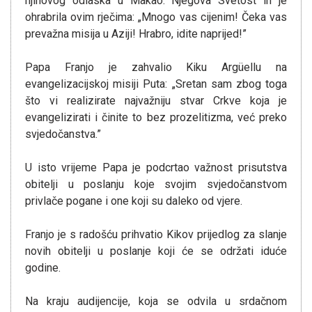
njihovog odlaska u Makao. Njegova Svetost ih je
ohrabrila ovim rječima: „Mnogo vas cijenim! Čeka vas
prevažna misija u Aziji! Hrabro, idite naprijed!”
Papa Franjo je zahvalio Kiku Argüellu na
evangelizacijskoj misiji Puta: „Sretan sam zbog toga
što vi realizirate najvažniju stvar Crkve koja je
evangelizirati i činite to bez prozelitizma, već preko
svjedočanstva.”
U isto vrijeme Papa je podcrtao važnost prisutstva
obitelji u poslanju koje svojim svjedočanstvom
privlače pogane i one koji su daleko od vjere.
Franjo je s radošću prihvatio Kikov prijedlog za slanje
novih obitelji u poslanje koji će se održati iduće
godine.
Na kraju audijencije, koja se odvila u srdačnom