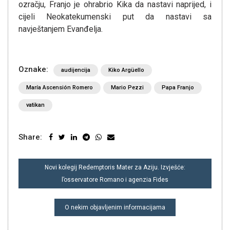
ozračju, Franjo je ohrabrio Kika da nastavi naprijed, i
cijeli Neokatekumenski put da nastavi sa
navještanjem Evanđelja.
Oznake:
audijencija
Kiko Argüello
María Ascensión Romero
Mario Pezzi
Papa Franjo
vatikan
Share:
NAVIGACIJA
Novi kolegij Redemptoris Mater za Aziju. Izvješće:
OBJAVA
l’osservatore Romano i agenzia Fides
O nekim objavljenim informacijama