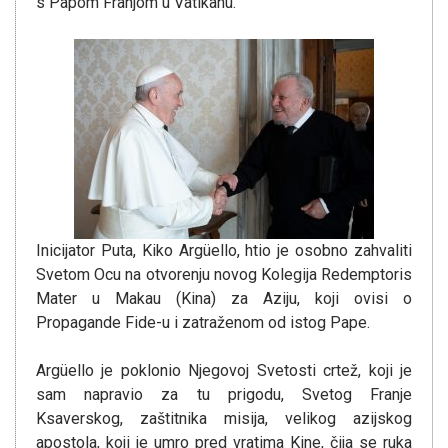
s Papom Franjom u Vatikanu.
Inicijator Puta, Kiko Argüello, htio je osobno zahvaliti
Svetom Ocu na otvorenju novog Kolegija Redemptoris
Mater u Makau (Kina) za Aziju, koji ovisi o
Propagande Fide-u i zatraženom od istog Pape.
Argüello je poklonio Njegovoj Svetosti crtež, koji je
sam napravio za tu prigodu, Svetog Franje
Ksaverskog, zaštitnika misija, velikog azijskog
apostola, koji je umro pred vratima Kine, čija se ruka