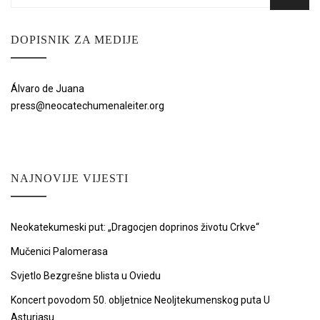
for:
DOPISNIK ZA MEDIJE
Álvaro de Juana
press@neocatechumenaleiter.org
NAJNOVIJE VIJESTI
Neokatekumeski put: „Dragocjen doprinos životu Crkve“
Mučenici Palomerasa
Svjetlo Bezgrešne blista u Oviedu
Koncert povodom 50. obljetnice Neoljtekumenskog puta U
Asturiasu