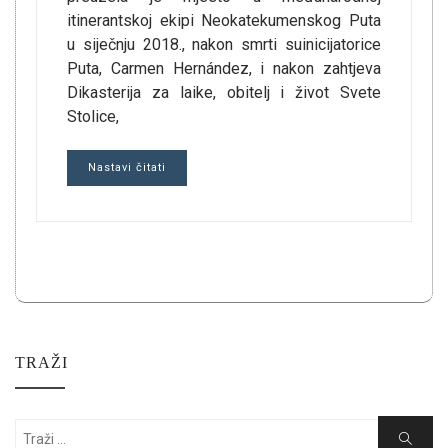
itinerantskoj ekipi Neokatekumenskog Puta
u siječnju 2018., nakon smrti suinicijatorice
Puta, Carmen Hernández, i nakon zahtjeva
Dikasterija za laike, obitelj i život Svete
Stolice,
Nastavi čitati
TRAŽI
Search
Search