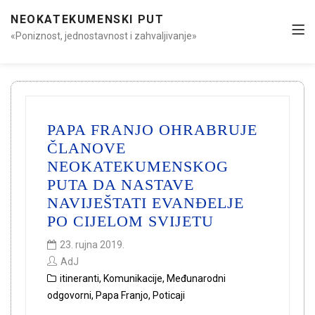
NEOKATEKUMENSKI PUT
«Poniznost, jednostavnost i zahvaljivanje»
PAPA FRANJO OHRABRUJE
ČLANOVE
NEOKATEKUMENSKOG
PUTA DA NASTAVE
NAVIJEŠTATI EVANĐELJE
PO CIJELOM SVIJETU
23. rujna 2019.
AdJ
itineranti
,
Komunikacije
,
Međunarodni
odgovorni
,
Papa Franjo
,
Poticaji