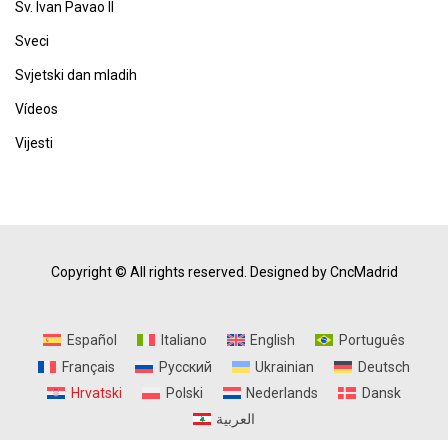
Sv. Ivan Pavao II
Sveci
Svjetski dan mladih
Vídeos
Vijesti
Copyright © All rights reserved.
Designed by CncMadrid
Español
Italiano
English
Português
Français
Русский
Ukrainian
Deutsch
Hrvatski
Polski
Nederlands
Dansk
العربية