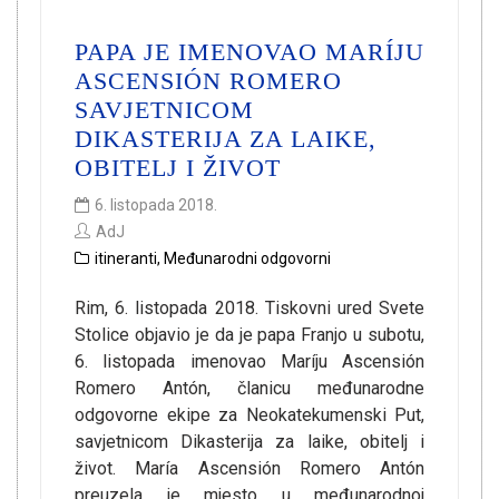
PAPA JE IMENOVAO MARÍJU
ASCENSIÓN ROMERO
SAVJETNICOM
DIKASTERIJA ZA LAIKE,
OBITELJ I ŽIVOT
6. listopada 2018.
AdJ
itineranti
,
Međunarodni odgovorni
Rim, 6. listopada 2018. Tiskovni ured Svete
Stolice objavio je da je papa Franjo u subotu,
6. listopada imenovao Maríju Ascensión
Romero Antón, članicu međunarodne
odgovorne ekipe za Neokatekumenski Put,
savjetnicom Dikasterija za laike, obitelj i
život. María Ascensión Romero Antón
preuzela je mjesto u međunarodnoj