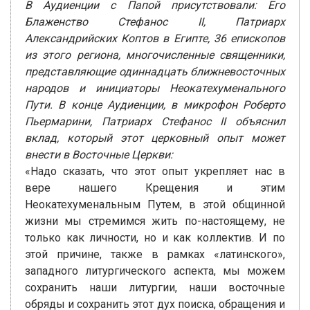
В Аудиенции с Папой присутствовали: Его
Блаженство Стефанос II, Патриарх
Александрийских Коптов в Египте, 36 епископов
из этого региона, многочисленные священники,
представляющие одиннадцать ближневосточных
народов и инициаторы Неокатехуменального
Пути. В конце Аудиенции, в микрофон Роберто
Пьермарини, Патриарх Стефанос II объяснил
вклад, который этот церковный опыт может
внести в Восточные Церкви:
«Надо сказать, что этот опыт укрепляет нас в
вере нашего Крещения и этим
Неокатехуменальным Путем, в этой общинной
жизни мы стремимся жить по-настоящему, не
только как личности, но и как коллектив. И по
этой причине, также в рамках «латинского»,
западного литургического аспекта, мы можем
сохранить наши литургии, наши восточные
обряды и сохранить этот дух поиска, обращения и