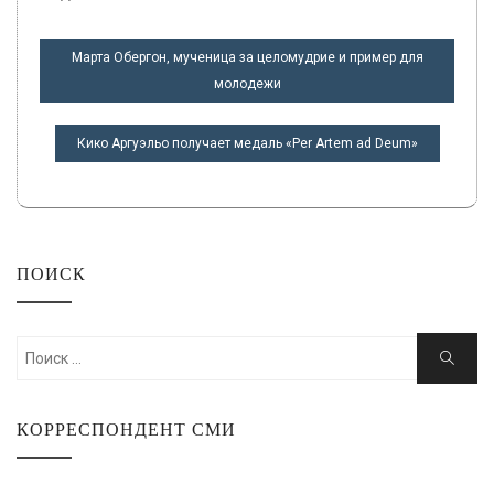
НАВИГАЦИЯ
Марта Обергон, мученица за целомудрие и пример для
ПО
молодежи
ЗАПИСЯМ
Кико Аргуэльо получает медаль «Per Artem ad Deum»
ПОИСК
Искать:
Поиск
КОРРЕСПОНДЕНТ СМИ