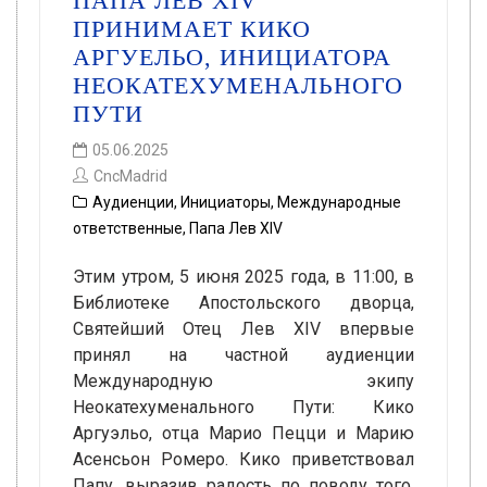
ПАПА ЛЕВ XIV
ПРИНИМАЕТ КИКО
АРГУЕЛЬО, ИНИЦИАТОРА
НЕОКАТЕХУМЕНАЛЬНОГО
ПУТИ
05.06.2025
CncMadrid
Аудиенции
,
Инициаторы
,
Международные
ответственные
,
Папа Лев XIV
Этим утром, 5 июня 2025 года, в 11:00, в
Библиотеке Апостольского дворца,
Святейший Отец Лев XIV впервые
принял на частной аудиенции
Международную экипу
Неокатехуменального Пути: Кико
Аргуэльо, отца Марио Пецци и Марию
Асенсьон Ромеро. Кико приветствовал
Папу, выразив радость по поводу того,