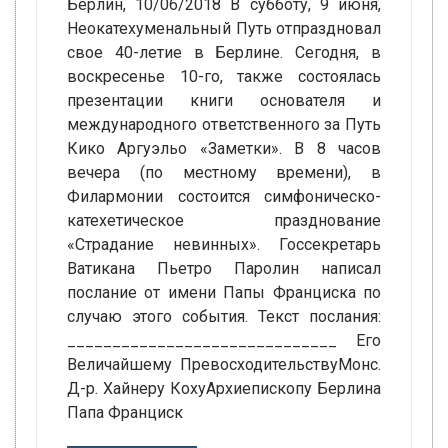
Берлин, 10/06/2018 В субботу, 9 июня,
Неокатехуменальный Путь отпраздновал
свое 40-летие в Берлине. Сегодня, в
воскресенье 10-го, также состоялась
презентации книги основателя и
международного ответственного за Путь
Кико Аргуэльо «Заметки». В 8 часов
вечера (по местному времени), в
Филармонии состоится симфоническо-
катехетическое празднование
«Страдание невинных». Госсекретарь
Ватикана Пьетро Паролин написал
послание от имени Папы Франциска по
случаю этого события. Текст послания:
______________________________ Его
Величайшему ПревосходительствуМонс.
Д-р. Хайнеру КохуАрхиепископу Берлина
Папа Франциск