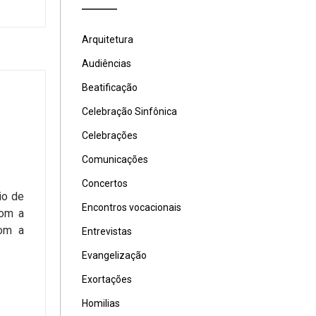
Arquitetura
Audiências
Beatificação
Celebração Sinfônica
Celebrações
Comunicações
Concertos
io de
Encontros vocacionais
com a
com a
Entrevistas
Evangelização
Exortações
Homilias