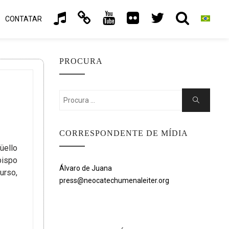
CONTATAR
PROCURA
Search
Search
for:
CORRESPONDENTE DE MÍDIA
üello
bispo
Álvaro de Juana
urso,
press@neocatechumenaleiter.org