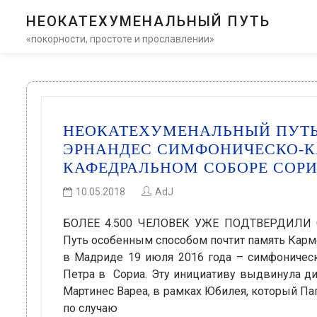
НЕОКАТЕХУМЕНАЛЬНЫЙ ПУТЬ
«покорности, простоте и прославлении»
НЕОКАТЕХУМЕНАЛЬНЫЙ ПУТЬ
ЭРНАНДЕС СИМФОНИЧЕСКО-К
КАФЕДРАЛЬНОМ СОБОРЕ СОР
10.05.2018
AdJ
БОЛЕЕ 4.500 ЧЕЛОВЕК УЖЕ ПОДТВЕРДИЛИ С
Путь особенным способом почтит память Карме
в Мадриде 19 июля 2016 года – симфоническ
Петра в Сориа. Эту инициативу выдвинула дие
Мартинес Вареа, в рамках Юбилея, который П
по случаю