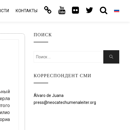
ОСТИ
КОНТАКТЫ
ПОИСК
Искать:
Поиск
КОРРЕСПОНДЕНТ СМИ
ьный
Álvaro de Juana
мерла
press@neocatechumenaleiter.org
того
билио
Сориа