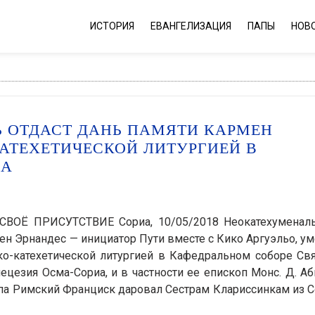
ИСТОРИЯ
ЕВАНГЕЛИЗАЦИЯ
ПАПЫ
НОВ
 ОТДАСТ ДАНЬ ПАМЯТИ КАРМЕН
АТЕХЕТИЧЕСКОЙ ЛИТУРГИЕЙ В
ИА
ВОЁ ПРИСУТСТВИЕ Сориа, 10/05/2018 Неокатехуменал
н Эрнандес — инициатор Пути вместе с Кико Аргуэльо, у
о-катехетической литургией в Кафедральном соборе Свя
цезия Осма-Сориа, и в частности ее епископ Монс. Д. А
апа Римский Франциск даровал Сестрам Клариссинкам из 