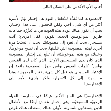
أجاب الأب الأقدس على الشكل التالي:
“المعمودية كما تُقدَّم للأطفال اليوم هي إختبار يهُمّ الأُسرة
أكثر من أي شيء آخر، ولكن للحصول على هذا الإختبار،
يجب أن تكون هناك عودة. هذه العودة هي ما تُعزِّزُه جماعات
طريق الموعوظين الجديد. يقولون لكل امرىءٍ: “أنت
مسيحي، يجب أن تعود إلى معموديّتك، يجب أن تستعدّ مرة
أخرى لهذه المعمودية التي تلقّيتها. يجب أن تصبح موعوظًا،
وعليك، مع هذه الموعوظيّة، أن تبلُغ إلى إختبار المعمودية
الذي كان لدى المسيحيين الأوائل، الذي كان لدى القديس
بولس”. كلمات القديس بولس حول المعمودية رائعة. إن
الإختبار المسيحي هو قبل كل شيء إختبار المعمودية وهذا
ما يقودنا إلى كل الأسرار، ولكن بادىء الأمر إلى
الإفخارستيا.
الإفخارستيّا هي السرّ الأكثر عيشًا في ممارسة الحياة
الرعويّة المسيحيّة، وهي إختبار مُعاشٌ أيضًا مع الأطفال
الذين يستعدّون للمناولة الأولى. هناك إستعداد، هناك غوص