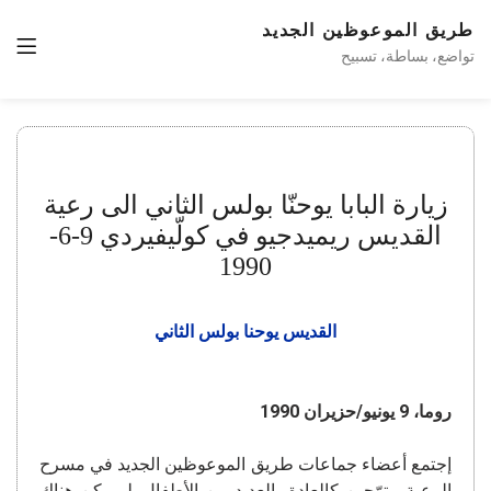
طريق الموعوظين الجديد
تواضع، بساطة، تسبيح
زيارة البابا يوحنّا بولس الثاني الى رعية
القديس ريميدجيو في كولّيفيردي 9-6-
1990
القديس يوحنا بولس الثاني
روما، 9 يونيو/حزيران 1990
إجتمع أعضاء جماعات طريق الموعوظين الجديد في مسرح
الرعية متوّجين كالعادة بالعديد من الأطفال. لم يكن هناك