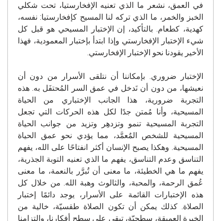
في العمق، نشعر ما الذي تعنيه الإفخارستيا، تحت شكلي
الخبز والخمر، ما الذي تركه لنا المسيح كإفخارستيا: نفسه،
كهدية، كطعام. بالتأكيد، إن الإختبار المسيحي هو قبل كل
شيء الإختبار الإفخارستي وإذا ابتدأ بإختبار المعمودية، فهذا
الأخير يقودنا نحو الإختبار الإفخارستي.
الإختبار ضروري. بإمكاننا أن نتلقى الأسرار من دون أن
نعيشها، من دون أن نَدخل في عمق السر المُحتفَل به. هذه
التجربة ضرورية، هذا الجانب الإختباري من الحياة
المسيحية، وأنا مُمتن جدًا لكل هذه الحركات التي تجعل
التجربة المسيحية تنمو وتزدهِر وتزيد من جوانب الحياة
المسيحية للشخص المٌعمَّد، مما يؤدي نحو عمق الحياة
المسيحية. وهكذا يصبح الإنسان أكثر انفتاحًا على الله، يفهم
التناسق وعدم التناسق، يفهم ما الذي تعنيه التوبة الجذرية،
يفهم ما هي الخطيئة، ما معنى أن تُبرَّر بالنعمة، ما معنى
عُمق الرحمة، والمحبة، والثالوث وهبة الله. من خلال كل
هذه الإختبارات القائمة على الأسرار، يوجد دائمًا إختبار
الصلاة. كذلك يمكن أن تكون الصلاة طقسيّة، خالية من
الخبرة العميقة، سطحيّة، تبقى على سطح أفكارنا، والتزامنا