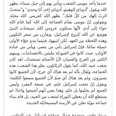
عندما يأخذ موسى الشعب ويأتي بهم إلى جبل سيناء، يظهر
الله ويقول “أدوناي إلوهينو، أدوناي إِحَد، أنا وحدي” و”ستحبّ
الربّ إلهك من كلّ قلبك”. يظهر الله كعريس. الله محبّة.
ويقولون إنّ موسى يقدّم الجماعة إلى الله كما قدّم الله
حواء إلى آدم، لأنّها ستكون عروس الله. سيتحدّث النبيّ
هوشع عن الله كزوج لإسرائيل، ويقارن بين سفر التكوين
وهذه اللحظة من العهد. لكن انتبهوا، فبينما تبدو حوّاء الأولى
جميلة تمامًا، فإنّ إسرائيل يأتي من مصر، ويأتي من عبادة
الأوثان، حيث كانوا في العبوديّة مليئين بالانقسامات، وبينهم
الكثير من العرج والعميان. لأنّ الأصنام تستعبدك، لقد كان
شعب عبيد. الله، كما يقول الربّانيّون، يغيّر هذا الشعب، هذه
الجماعة، ويُقال بأنّه لم يعد هناك أي عرج، لأن الجميع كانوا
يسيرون، ولم يعد هناك أي صمّ لأن الجميع سمعوا الكلمة؛
ويقول إنّ شعب إسرائيل خيّم، في صيغة المفرد وليس
الجمع: لم يخيّموا بل خيّم. وهذا يعني أنهم أصبحوا واحدًا. لم
يستطع الله أن يعطي التوراة لشعب من العبيد، بل قام ببناء
جماعة نبويّة تعلن عن الأزمنة المسيحانيّة الجديدة.
سيتمّ تطوير موضوع جمال جماعة إسرائيل عبر التفاسير