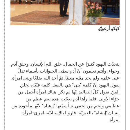
كيكو أرغويّو
يتحدّث اليهود كثيرًا عن الجمال. خلق الله الإنسان. وخلق آدم
وحواء. وأنتم تعلمون أنّ آدم سمّى الحيوانات بأسماء تدلّ
على علمه ولم يجد مثله معينًا. ثمّ أخذ الله ضلعًا وبنى امرأة.
يقول اليهود إنّ كلمة “بنى” هي بالفعل كلمة فنّيّة، لخلق
الفنّ. تقول كلّ التقاليد إنّها لم تكن هناك امرأة أجمل من
حوّاء الأولى. فلما رآها آدم تعجّب: هذه نعم عظم من
عظامي ولحم من لحمي. سأسمّيها “إيشاه” لأنّها مأخوذة من
إنسان.”إيشاه” بالعبريّة، فارونا بالإسبانيّة، امرئ-امرأة.
إمرأة.