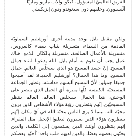
الفريق العالميّ المسؤول، كيكو والأب ماريو وماريّا
أثّنسيوون. وخلفهم دون سيغوندو ودون إيزيكييلي
ولكن مقابل بابل توجد مدينة أخرى: أورشليم السماويّة
القادمة من السماء، متسربلة بثياب بيضاء كالعروس،
متسربلة بالأعمال الصالحة، متسربلة بالكتّان اللامع. هناك
عمل يجب أن نقوم به أمام بابل. الله يدعونا لبناء جمال
المسيح. إنّ جسد المسيح هو الذي سيخلّص العالم. جمال
المسيح. وما هذا الجمال؟ أورشليم الجديدة: لقد أصبحوا
جميعًا جميلين لأنّ المسيح ألبسهم قداسته، وتظهر الجماعة
المسيحيّة: الكنيسة كلّها منيرة، أي الحمل الذي ينتصر على
الوحش، هذا الجمال سيخلص العالم. العالم ينتظر
المسيحيّين. إنّهم ينتظرون رؤية هؤلاء الأشخاص الذين يرون
محبّة الله، بينما لا يرى الناس محبّة الله في أيّ مكان. إنّهم
ينتظرون هؤلاء الذين يسيرون ليعلنوا الإنجيل مثل الفقراء.
إنهم ينتظرون أولئك الذين يستمعون إلى الكلمة، والذين
يحبّون بعضهم بعضًا، والذين لديهم قلب واحد: “أحبّوا بعضكم