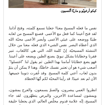
كيكو أرغويّو و ماريّا أثّنسيون
نفس ما فعله المسيح معنا! جعلنا نسمع كلمته، وفتح آذاننا.
لقد فتح أعيننا كما فعل مع الأعمى. فصنع المسيح من لعابه
طينًا ووضعه على عينَي الأعمى. وأبصر الأعمى محبّة الله
الذي أعطاه البصر. نفس الشيء الذي فعله معنا من خلال
التنشئة المسيحيّة. إنّ كلمة الله، التي هي كاللعاب، تنير
فقرنا وخطايانا بشكل نبويّ. يصنع الطين ويضعه على أعيننا.
فهو يضع خطايانا أمامنا بهذا الطين. ثم يقول لنا: “اغتسلوا”.
أصعب شيء هو أن تعتبر نفسك خاطئًا، وهذا لا يمكن أن يتمّ
بدون لعاب، أعني كلمة المسيح. وقد غُفرت ذنوبنا جميعها.
الآن لم نعد عبيدًا. قد رأينا المحبّة لكم أيّها الخطاة.
انظروا: العمي يبصرون، والصمّ يسمعون، والعرج يمشون،
ويمشون لمساعدة الآخرين، والبرص يتطهّرون. لقد جاء
المسيح، إنّه علامة قدوم مخلّص العالم، الذي يجعلنا خليقة