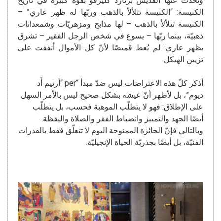
وتحدّث عنها القديس برنارد كليرفو بقوّة كبيرة في تاريخ
الكنيسة: “الكنيسة تتلألأ بالذهب وربّها له ظهر عاري” –
الكنيسة تتلألأ بالذهب – لها مذابح ومزهريّات وشمعدانات
ذهبيّة، بينما ربّها – يسوع في شخص الرجل الفقير – تشرق
بظهر عاري: لم يُعط قميصًا لأنّ كل الأموال أنفقت على
تزيين الهيكل.
أذكر كلّ هذه الاعتراضات ليس ضدّ مبدأ “per “أرتيم أَد
ديوم”، بل لأظهر أنّ عيشه بشكل صحيح ليس بالأمر السهل
على الإطلاق: فهو لا يتطلّب الموهبة فحسب، بل يتطلّب
أيضًا الجهد والتمييز وانضباط الفقر والصلاة واليقظة.
وبالتالي فإنّ الجائزة الممنوحة اليوم لا تتعلّق فقط بالقدرات
الفنيّة، بل أيضًا بجذريّة الحياة الإنجيليّة.