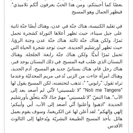
بعضًا كما أحببتكم، ومن هذا الحبّ يعرفون أنّكم تلاميذي”.
فيظهر الجمال وهو المسيح.
في تقليد الكنيسة، هناك جنّة في عدن، وهناك أيضًا جنّة ثانية
على جبل سيناء، حيث تظهر أعلاها التوراة كشجرة تحمل
ثمرًا، ولكن هناك جنّة ثالثة. هناك جنّة عدن وجنة الرؤيا،
حيث تظهر أورشليم الجديدة، حيث توجد شجرة الحياة التي
تحمل ثمرًا أبديًّا. ولكن هناك جنّة رابعة: الجلجلة. وهناك
البستان الذي صُلب فيه المسيح. في ذلك البستان يوجد قبر،
هناك رجل قام، هناك بستانيّ جديد هو المسيح، آدم الجديد،
وهناك امرأة جاءت من الزنى تُدعى مريم المجدليّة وعندما
تراه تقول: “رابوني” “، تذهب لتحتضنه، لكن المسيح يقول لها
“Noli me Tangere” “لا تلمسيني! لأنّي لم أصعد بعد إلى
الآب”. هذا النصّ: “لا تلمسيني” مهمّ جدًا، لأنّه يتعلّق بأورشليم
الجديدة. “اذهبوا وأعلنوا أنّي أصعد إلى الآب، أبي وأبيكم؛
إلهي وإلهكم”. لقد أعلن لها عن الكريغما، وسوف يقوم بعمل
هائل. يأخذ المسيح الطبيعة البشريّة ويُدخلها إلى الثالوث
الأقدس.