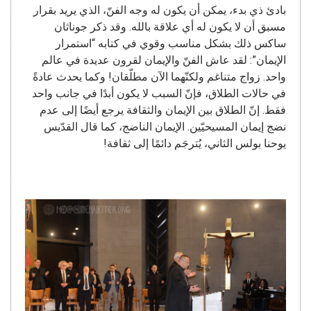
بادئ ذي بدء، يمكن أن يكون له وجه الفنّ، الذي يريد بقرار
مسبق أن لا يكون له أي علاقة بالله. وقد ذكر جوناثان
ساكس ذلك بشكل مناسب وقوي في كتابه “استمرار
الإيمان”: لقد عاش الفنّ والإيمان لقرون عديدة في عالم
واحد. زواج متناغم ولكنّهما الآن مطلّقان! وكما يحدث عادةً
في حالات الطلاق، فإنّ السبب لا يكون أبدًا في جانب واحد
فقط. إنّ الطلاق بين الإيمان والثقافة يرجع أيضًا إلى عدم
نضج إيمان المسيحيّين. الإيمان الناضج، كما قال القدّيس
يوحنا بولس الثاني، يُترجَم دائمًا إلى ثقافة!