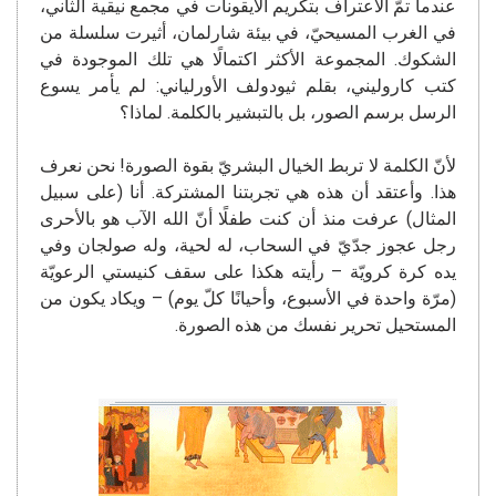
عندما تمّ الاعتراف بتكريم الأيقونات في مجمع نيقية الثاني،
في الغرب المسيحيّ، في بيئة شارلمان، أثيرت سلسلة من
الشكوك. المجموعة الأكثر اكتمالًا هي تلك الموجودة في
كتب كاروليني، بقلم ثيودولف الأورلياني: لم يأمر يسوع
الرسل برسم الصور، بل بالتبشير بالكلمة. لماذا؟
لأنّ الكلمة لا تربط الخيال البشريّ بقوة الصورة! نحن نعرف
هذا. وأعتقد أن هذه هي تجربتنا المشتركة. أنا (على سبيل
المثال) عرفت منذ أن كنت طفلًا أنّ الله الآب هو بالأحرى
رجل عجوز جدّيّ في السحاب، له لحية، وله صولجان وفي
يده كرة كرويّة – رأيته هكذا على سقف كنيستي الرعويّة
(مرّة واحدة في الأسبوع، وأحيانًا كلّ يوم) – ويكاد يكون من
المستحيل تحرير نفسك من هذه الصورة.