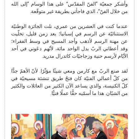
وأشكر جمعيّة “الفنّ المقدّس” على هذا الوسام “إلى الله
من خلال الفنّ”، الذي فاجأني بطريقة غير متوقّعة.
عندما كنت في العشرين من عمري، نلت الجائزة الوطنيّة
الاستثنائيّة عن الرسم في إسبانيا؛ بعد زمن قليل، تخلّيت
عن مهنة الرسم لأذهب وأجد المسيح في وسط الفقراء؛
وقد أعطاني الربّ بدل الواحد مائة، لأنّهم دعَوني في أحد
الأيّام لأرسم حنية وزجاجيّات كاتدرال مدريد.
لقد صنع الربّ مع كارمن ومعي شيئًا مؤثّرًا. لأنّ الأهمّ جدًّا
من كلّ أعمالي الفنيّة كان فتحُ طريق تنشئة مسيحيّة في
كلّ الكنيسة، والذي يساعد الآن الكثير من العائلات والكثير
من الشبّان. هذا ما أسمّيه حقًّا عملًا فنيًّا.