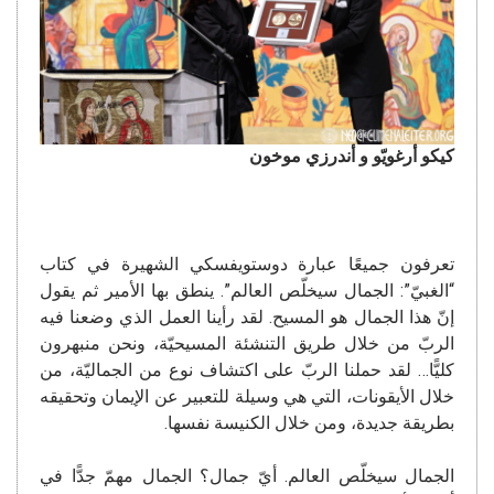
كيكو أرغويّو و أندرزي موخون
تعرفون جميعًا عبارة دوستويفسكي الشهيرة في كتاب
“الغبيّ”: الجمال سيخلّص العالم”. ينطق بها الأمير ثم يقول
إنّ هذا الجمال هو المسيح. لقد رأينا العمل الذي وضعنا فيه
الربّ من خلال طريق التنشئة المسيحيّة، ونحن منبهرون
كليًّا… لقد حملنا الربّ على اكتشاف نوع من الجماليّة، من
خلال الأيقونات، التي هي وسيلة للتعبير عن الإيمان وتحقيقه
بطريقة جديدة، ومن خلال الكنيسة نفسها.
الجمال سيخلّص العالم. أيّ جمال؟ الجمال مهمّ جدًّا في