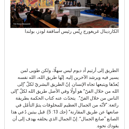
الكاردينال غريغورج رِيِّس رئيس أساقفة لودز، بولندا
الطريق إلى أرتيم أد ديوم ليس سهلًا، ولكن طوبى لمن
يسير فيه ويرشد الآخرين إليه. إنّها طريق الله، الله نفسه
يُعدّها ويتبعها تجاه الإنسان. إنّ الطريق البشريّ لكلّ “إلى
الله من خلال الفنّ” هو أولًا وفي الأصل طريق الله لكلّ “إلى
الناس من خلال الفنّ”. يتحدّث عنه كتاب الحكمة بطريقة
رائعة: “لأنّه من الجمال العظيم للمخلوقات يتمّ التأمّل في
صانعها عن طريق المقارنة” (حك 13: 5). قبل بيتين دُعي هذا
الصانع “صانع الجمال”. إنّ الجمال الذي يخلقه يهدف إلى أن
يقودك نحوه.