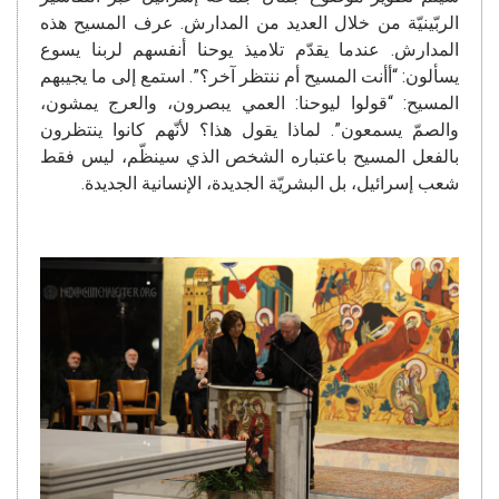
الربّينيّة من خلال العديد من المدارش. عرف المسيح هذه
المدارش. عندما يقدّم تلاميذ يوحنا أنفسهم لربنا يسوع
يسألون: “أأنت المسيح أم ننتظر آخر؟”. استمع إلى ما يجيبهم
المسيح: “قولوا ليوحنا: العمي يبصرون، والعرج يمشون،
والصمّ يسمعون”. لماذا يقول هذا؟ لأنّهم كانوا ينتظرون
بالفعل المسيح باعتباره الشخص الذي سينظّم، ليس فقط
شعب إسرائيل، بل البشريّة الجديدة، الإنسانية الجديدة.