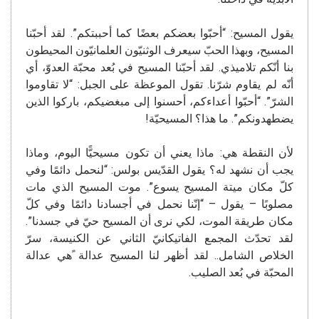
يقول المسيح: “أحبّوا بعضكم بعضًا كما أحببتكم”. لقد أحبّنا
المسيح، وبهذا الحبّ سيعرف الوثنيّون العلمانيّون المحيطون
بنا أنّكم تلاميذي. لقد أحبّنا المسيح في بُعد محبّة العدوّ، أي
أنّه لم يقاوم شرّنا. تقول الموعظة على الجبل: “لا تقاوموا
الشرّ”. “أحبّوا أعداءكم، أحسنوا إلى مبغضيكم، باركوا الذين
يضطهدونكم”. ما هذا؟ المسيحيّة!
لأن النقطة هي: ماذا يعني أن تكون مسيحيًّا اليوم، وماذا
يجب أن نشهد له؟ يقول القدّيس بولس: “لنحمل دائمًا وفي
كلّ مكان ميتة المسيح يسوع”. موت المسيح الذي مات
مصلوبًا – يقول – “إنّنا نحمل في أجسادنا دائمًا وفي كلّ
مكان طريقة الموت، لكي نرى أن المسيح حيّ في جسدنا”.
لقد تحدّث المجمع الفاتيكانيّ الثاني عن الكنيسة، سرّ
الخلاص الشامل.. لقد أظهر لنا المسيح عدالة ًهي عدالة
المحبّة في بُعد الصليب.