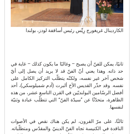
الكاردينال غريغورج رِيِّس رئيس أساقفة لودز، بولندا
ثانيًا، يمكن للفنّ أن يصبح – وغالبًا ما يكون كذلك – غاية في
حد ذاته. وهذا يعني أنّ الفنّ قد لا يريد أن يصل إلى أيّ
شخص آخر غير نفسه، ولكنّه يتطلّب التركيز الكامل على
نفسه. وقد حذّر القديس الأخ ألبرت (آدم شميلوسكي)، أحد
أفضل الرسّامين البولنديّين في القرن التاسع عشر، من هذه
الظاهرة، متحدّثًا عن “سيدّة الفنّ” التي تتطلّب عبادة وثنيّة
لنفسها.
ثالثًا، على مرّ القرون، لم يكن هناك نقص في الأصوات
الناقدة في الكنيسة تجاه الفنّ الدينيّ والمقدّس ومتطلّباته.