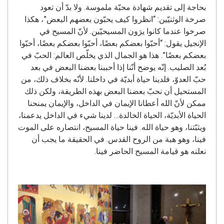
بحاجة إلى تقديم شهادة محبّة ملموسة. ولا بدّ أن تعود
صرخة الوثنيّين: “انظروا كيف يحبّون بعضهم البعض”، هكذا
صرخوا عندما كانوا يرَون المسيحيّين. لأنّ المسيح في
الإنجيل يقول: “أحبّوا بعضكم بعضًا، أحبّوا بعضكم بعضًا، أحبّوا
بعضكم بعضًا”. هذا هو الجمال الذي يخلّص العالم: الحبّ في
بُعد الصليب. إنّه يوضح أنّنا إذا أحببنا بعضنا البعض في بعد
حبّ العدوّ، فلدينا حياة أبديّة في داخلنا. لأنّه بخلاف ذلك، من
المستحيل أن نحبّ بعضنا البعض بهذه الطريقة، ولكن ذلك
ممكن لأنّ الله أعطانا الإيمان في الداخل، والإيمان يمنحنا
الحياة الأبديّة، الحياة الخالدة… لدينا شيء في الداخل يدعمنا،
ويثبّتنا، وهو حياة الله. فينا حياة المسيح، انتصاره على الموت
فينا، وهو هبة من الروح القدس. في الحقيقة ما يجب أن
نعلنه هو قيامة المسيح الحاضر فينا.