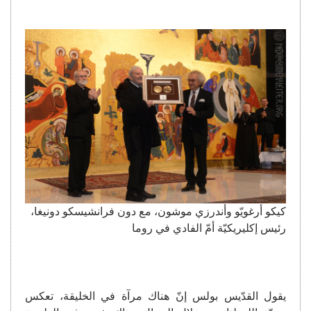
كيكو أرغويّو وأندرزي موشون، مع دون فرانشيسكو دونيغا،
رئيس إكليريكيّة أمّ الفادي في روما
يقول القدّيس بولس إنّ هناك مرآة في الخليقة، تعكس