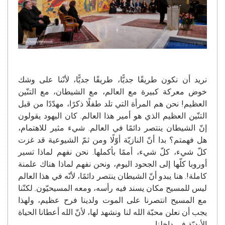
نريد أن نكون طريقًا جديًّا، طريقًا جديًّا، لأنّنا على وشك
خوض معركة كبيرة مع العالم، مع الشيطان، مع التنّين
العظيم! نحن هم المرأة التي تلد طفلًا ذكرًا، مهدّدًا من قبل
التنّين العظيم الذي هو أمير هذا العالم. كان اليهود يقولون
إنّ الشيطان ينتصر دائمًا في العالم. شيء مثير للاهتمام،
هل فهمتم؟ بدا أنّ النازيّة أوّلًا ومن ثمّ الشيوعية قد غزت
كلّ شيء، كلّ شيء، أممًا بأكملها. نحن نفهم لماذا تسير
أوروبا كلّها إلى الجحود اليوم، ونحن نفهم لماذا هناك علمنة
كاملة!. هنا يبدو أنّ الشيطان ينتصر دائمًا، لأنّه في هذا العالم
ليس للمسيح مكان يسند فيه رأسه، ومعه المسيحيّون. لكنّنا
مع المسيح انتصرنا على الموت ولدينا فرح عظيم، ولهذا
يجب أن نعلن محبّة الله لنا ونشهد لها، لأنّ الله أعطانا الحياة
الأبديّة في داخلنا.