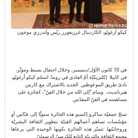
كيكو أرغويّو، الكاردينال غرزيغورز ريِّس وأندرزي موخون
في 10 كانون الأوّل/ديسمبر، وخلال احتفال بسيط ومؤثّر،
في كابيلا إكليريكيّة أمّ الفادي في روما، استلم كيكو أرغويّو،
بادئ طريق الموعوظين الجديد بالاشتراك مع كارمن
هيرنانديث، وسام “إلى الله من خلال الفنّ”، كجائزة على
مساهمته في الفنّ المقدّس.
تمنحُ جمعيّة ساكرو إكسبو هذه الجائزة سنويًّا إلى فنّانين أو
مؤسّسات تساهم أعمالهم الفنيّة بتطوير الثقافة البشريّة
وروحانيّتها. تتميّز هذه الجائزة بكونها الوحيدة التي يرعاها
مجمع الثقافة والتربيّة التابع للكرسيّ الرسوليّ.