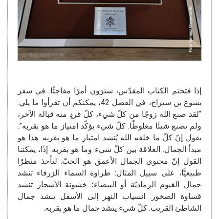
إذا فتحتم الكتاب المقدّس، سترَون أمرًا مفاجئًا. في سفر
يشوع بن سيراخ، في الفصل 42، يمكنكم أن تقرأوا ما يلي:
“لقد صنع الله زوجًا من كلّ شيء، كلّ فردٍ منه قبالة الآخر،
ولم يصنع شيئًا مغلوطًا. كلّ شيء يؤكّد امتياز ما هو بقربه”.
يقول إنّ كلّ ما خلقه الله يُنشد امتياز ما هو بقربه. هذا هو
مبدأ الجمال. العلاقة بين كلّ شيء وما هو بقربه. إذًا، يمكننا
القول إنّ محتوى الجمال الأعمق هو الحبّ. لنأخذ منظرًا
طبيعيًّا، على سبيل المثال: طراوة السماء الزرقاء تنشد
جمال الغيوم الرماديّة أو البيضاء؛ خشونة الأشجار تنشد
قساوة الصخور: انسياب النهر إلى الأسفل ينشد جمال
الشاطئ القريب. كلّ شيء ينشد جمال ما هو بقربه.