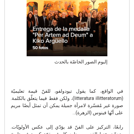
إلبوم الصور الخاصّة بالحدث
في الواقع، كما يقول تيودولفو، للفنّ قيمة تعليميّة
(litteratura illitteratorum)، ولكن فقط فيما يتعلّق بالكلمة.
صورة غير مُفسّرة لامرأة جميلة يمكن أن تمثل أيضًا مريم
على أنّها فينوس (الزهرة)…
رابعًا، التركيز على الفنّ قد يؤدّي إلى عكس الأولويّات.