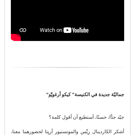
جماليّة جديدة في الكنيسة” كيكو أرغويّّو”
جيّد جدًّا، حسنًا، أستطيع أن أقول كلمة؟
أشكر الكاردينال رِيِّس والمونسنيور أريِتا لحضورهما معنا،