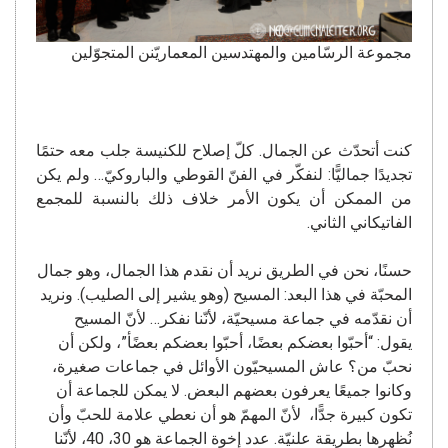
مجموعة الرسّامين والمهتدسين المعماريّنن المتجوّلين
كنت أتحدّث عن الجمال. كلّ إصلاح للكنيسة جلب معه حتمًا
تجديدًا جماليًّا: لنفكّر في الفنّ القوطي والباروكيّ… ولم يكن
من الممكن أن يكون الأمر خلاف ذلك بالنسبة للمجمع
الفاتيكاني الثاني.
حسنًا، نحن في الطريق نريد أن نقدم هذا الجمال، وهو جمال
المحبّة في هذا البعد: المسيح (وهو يشير إلى الصليب). ونريد
أن نقدّمه في جماعة مسيحيّة، لأنّنا نفكر… لأنّ المسيح
يقول: “أحبّوا بعضكم بعضًا، أحبّوا بعضكم بعضًأ”، ولكن أن
نحبّ من؟ عاش المسيحيّون الأوائل في جماعات صغيرة،
وكانوا جميعًا يعرفون بعضهم البعض. لا يمكن للجماعة أن
تكون كبيرة جدًّا، لأنّ المهمّ هو أن نعطي علامة للحبّ وأن
نُظهرها بطريقة علنيّة. عدد إخوة الجماعة هو 30، 40، لأنّنا