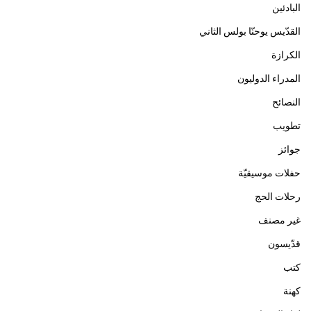
البادئين
القدّيس يوحنّا بولس الثاني
الكرازة
المدراء الدوليون
النصائح
تطويب
جوائز
حفلات موسيقيّة
رحلات الحج
غير مصنف
قدّيسون
كتب
كهنة