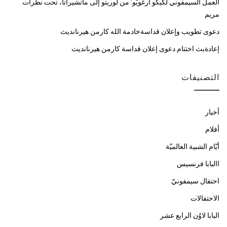
العمل السيمفوني لكيكو أرغويّو: من لوريتو إلى ماتشيراتا، تحت نظرات
مريم
دعوى تطويب وإعلان قداسةخادمة الله كارمن هيرنانديث
إعادةبث اختتام دعوى إعلان قداسة كارمن هيرنانديث
التصنيفات
أخبار
أفلام
أيّام الشبية العالميّة
االبابا فرنسيس
احتفال سيمفونيّ
الاحتفالات
البابا لاوُن الرابع عشر