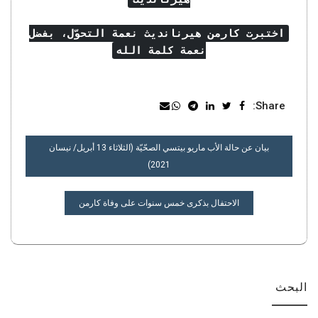
اختبرت كارمن هيرنانديث نعمة التحوّل، بفضل
نعمة كلمة الله
Share:
تصفّح
بيان عن حالة الأب ماريو بيتسي الصحّيّة (الثلاثاء 13 أبريل/ نيسان
المقالات
2021)
الاحتفال بذكرى خمس سنوات على وفاة كارمن
البحث