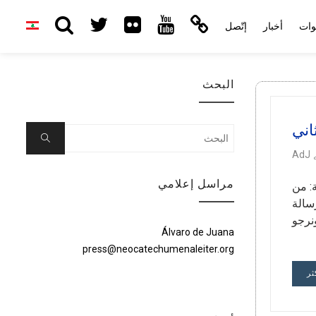
وات
أخبار
إتّصل
البحث
اني
Search
Search
for:
AdJ
مراسل إعلامي
: من
سالة
ونرجو
Álvaro de Juana
press@neocatechumenaleiter.org
ثر