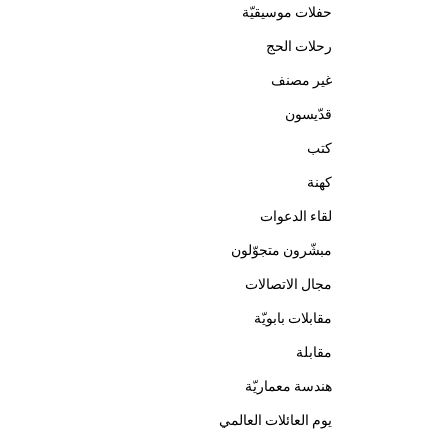
حفلات موسيقيّة
رحلات الحج
غير مصنف
قدّيسون
كتب
كهنة
لقاء الدعوات
مبشّرون متجوّلون
مجال الاتصالات
مقابلات بابويّة
مقابلة
هندسة معماريّة
يوم العائلات العالمي