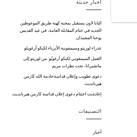
أخبار حديثة
البابا لاون يستقبل بمحبة كهنة طريق الموعوظين
الجديد في ختام المقابلة العامة، في عيد القديس
يوحنا المعمدان
عذراء لوريتو وسيمفونية الأبرياء لكيكو أرغويلو
العمل السيمفوني لكيكو أرغويّو: من لوريتو إلى
ماتشيراتا، تحت نظرات مريم
دعوى تطويب وإعلان قداسةخادمة الله كارمن
هيرنانديث
إعادةبث اختتام دعوى إعلان قداسة كارمن هيرنانديث
التصنيفات
أخبار