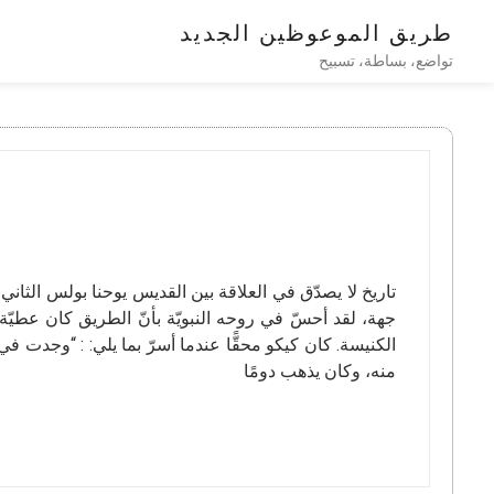
طريق الموعوظين الجديد
تواضع، بساطة، تسبيح
تاريخ لا يصدّق في العلاقة بين القديس يوحنا بولس الثان
جهة، لقد أحسّ في روحه النبويّة بأنّ الطريق كان عطيّة
الكنيسة. كان كيكو محقًّا عندما أسرّ بما يلي: : “وجدت في
منه، وكان يذهب دومًا