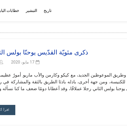
تاريخ
التبشير
خطابات الباب
ذكرى مئويّة القدّيس يوحنّا بولس الث
17 مايو، 2020
ي وطريق الموعوظين الجديد، مع كيكو وكارمن والأب ماريو. أمورٌ عظيمة
 للكنيسة، ومن جهة أخرى، بادله بادئا الطريق بالثقة والمشاركة في ر
 يوحنا بولس الثاني رجلا عملاقًا، وقد أعطانا دومًا ضعف ما كنا نسأله 
اقرأ أك