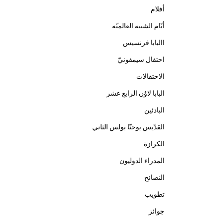
أفلام
أيّام الشبية العالميّة
االبابا فرنسيس
احتفال سيمفونيّ
الاحتفالات
البابا لاوُن الرابع عشر
البادئين
القدّيس يوحنّا بولس الثاني
الكرازة
المدراء الدوليون
النصائح
تطويب
جوائز