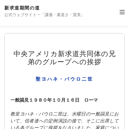
新求道期間の道
公式ウェブサイト —「謙遜・素直さ・賛美」
中央アメリカ新求道共同体の兄
弟のグループへの挨拶
聖ヨハネ・パウロ二世
一般謁見１９８０年１０月１６日 ローマ
教皇ヨハネ・パウロ二世は、水曜日のー般謁見にお
いて、信者達への定例演説の後で、そこに出席して
いる各グループに挨拶をなさいました。家庭につい