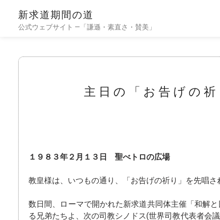
新求道期間の道
公式ウェブサイト —「謙遜・素直さ・賛美」
主日の「お告げの祈
１９８３年２月１３日 聖べトロの広場
教皇様は、いつもの通り、「お告げの祈り」を先唱さ
数日間、ローマで開かれた新求道共同体主催「和解と
る兄弟たちよ、次の司教シノドス(世界司教代表者会