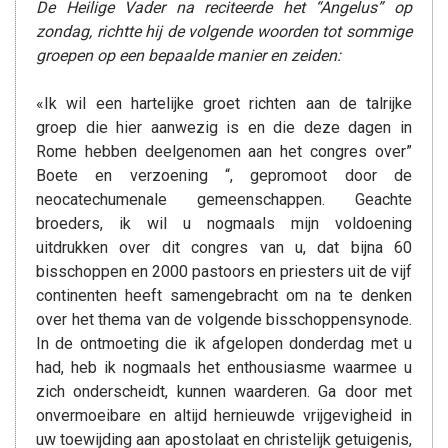
De Heilige Vader na
reciteerde het “Angelus” op
zondag, richtte hij de volgende woorden tot
sommige
groepen op een bepaalde manier en zeiden:
«Ik wil een hartelijke groet richten aan de talrijke
groep die hier aanwezig is en die deze dagen in
Rome hebben deelgenomen aan het congres over”
Boete en verzoening “, gepromoot door de
neocatechumenale gemeenschappen. Geachte
broeders, ik wil u nogmaals mijn voldoening
uitdrukken over dit congres van u, dat bijna 60
bisschoppen en 2000 pastoors en priesters uit de vijf
continenten heeft samengebracht om na te denken
over het thema van de volgende bisschoppensynode.
In de ontmoeting die ik afgelopen donderdag met u
had, heb ik nogmaals het enthousiasme waarmee u
zich onderscheidt, kunnen waarderen. Ga door met
onvermoeibare en altijd hernieuwde vrijgevigheid in
uw toewijding aan apostolaat en christelijk getuigenis,