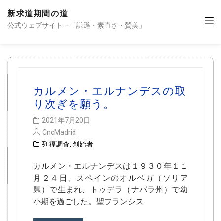
新求道期間の道
公式ウェブサイト —「謙遜・素直さ・賛美」
カルメン・エルナンデスの取
り次ぎを願う。
2021年7月20日
CncMadrid
列福調査
,
創始者
カルメン・エルナンデスは１９３０年１１
月２４日、スペインのオルベガ（ソリア
県）で生まれ、トゥデラ（ナバラ州）で幼
小期を過ごした。聖フランシス