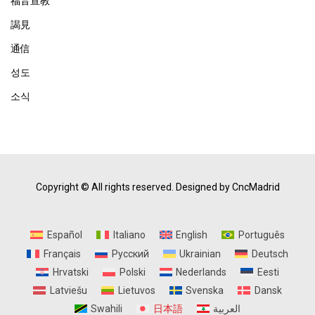
福音宣教
謁見
通信
성도
소식
Copyright © All rights reserved.
Designed by CncMadrid
Español
Italiano
English
Português
Français
Русский
Ukrainian
Deutsch
Hrvatski
Polski
Nederlands
Eesti
Latviešu
Lietuvos
Svenska
Dansk
Swahili
日本語
العربية