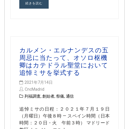
続きを読む
カルメン・エルナンデスの五
周忌に当たって、オソロ枢機
卿はカテドラル聖堂において
追悼ミサを挙式する
2021年7月14日
CncMadrid
列福調査
,
創始者
,
祭儀
,
通信
追悼ミサの日程：２０２１年７月１９日
（月曜日）午後８時 — スペイン時間（日本
時間：２０日・火 午前３時） マドリード