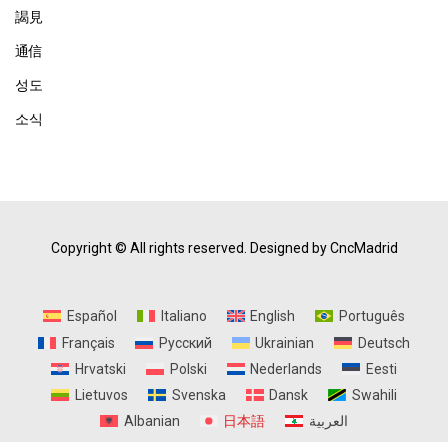
謁見
通信
성도
소식
Copyright © All rights reserved.
Designed by CncMadrid
Español
Italiano
English
Português
Français
Русский
Ukrainian
Deutsch
Hrvatski
Polski
Nederlands
Eesti
Lietuvos
Svenska
Dansk
Swahili
Albanian
日本語
العربية