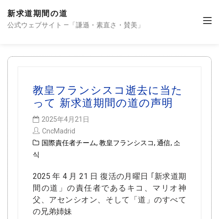
新求道期間の道
公式ウェブサイト —「謙遜・素直さ・賛美」
教皇フランシスコ逝去に当た
って 新求道期間の道の声明
2025年4月21日
CncMadrid
国際責任者チーム
,
教皇フランシスコ
,
通信
,
소
식
2025 年 4 月 21 日 復活の月曜日 ｢新求道期
間の道」の責任者であるキコ、マリオ神
父、アセンシオン、そして「道」のすべて
の兄弟姉妹