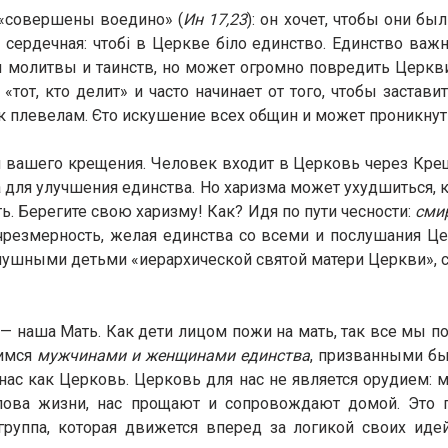
 «совершены воедино» (
Ин 17,23
): он хочет, чтобы они бы
 сердечная: чтобі в Церкве біло единство. Единство важн
ы молитвы и таинств, но может огромно повредить Церкви
 «тот, кто делит» и часто начинает от того, чтобы застав
ю к плевелам. Єто искушение всех общин и может проникну
 вашего крещения. Человек входит в Церковь через Кре
а для улучшения единства. Но харизма может ухудшиться, 
ть. Берегите свою харизму! Как? Идя по пути чесности:
сми
резмерность, желая единства со всеми и послушания Це
лушными детьми «иерархической святой матери Церкви», с 
 — наша Мать. Как дети лицом пожи на мать, так все мы 
вимся
мужчинами и женщинами единства
, призванными б
л нас как Церковь. Церковь для нас не является орудием:
ова жизни, нас прощают и сопровождают домой. Это п
группа, которая движется вперед за логикой своих иде