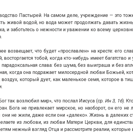
водство Пастырей. На самом деле, учреждение — это тоже
сть живой водой, но вода может продолжать давать жизнь т
ха, и заботьтесь о нежности и уважении ко всему церковн
.
ее возвещает, что будет «прославлен» на кресте: его слав
, восторгается тобой, когда кто-нибудь имеет багатство и 
то парадоксальная слава: без шума, без выиграша и без ап
ая, когда она подражает милосердной любви Божьей, кото
к воздух, который дует, как маленькое семя, которое в ти
.
«Бог так возлюбил мир», что послал Иисуса (ср.
Ин 3, 16
). К
ан. Бога не привлекает мирское, но наоборот, он его не
ы они не жили, даже если они «далеко». Жизнь в далеких ст
делаете из любови, из любви Матери Церкви, для единств
тям нежный взгляд Отца и рассмотрите реалии, которые в