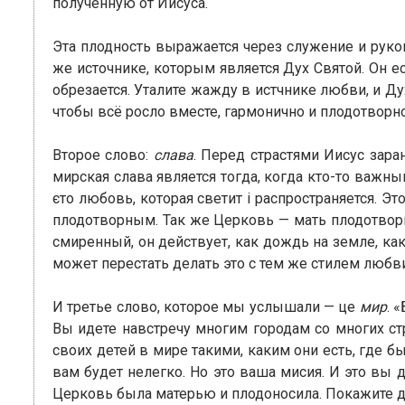
полученную от Иисуса.
Эта плодность выражается через служение и руко
же источнике, которым является Дух Святой. Он е
обрезается. Уталите жажду в истчнике любви, и Ду
чтобы всё росло вместе, гармонично и плодотворно
Второе слово:
слава
. Перед страстями Иисус заран
мирская слава является тогда, когда кто-то важный
єто любовь, которая светит і распространяется. Э
плодотворным. Так же Церковь — мать плодотворн
смиренный, он действует, как дождь на земле, ка
может перестать делать это с тем же стилем любви
И третье слово, которое мы услышали — це
мир
. 
Вы идете навстречу многим городам со многих стр
своих детей в мире такими, каким они есть, где б
вам будет нелегко. Но это ваша мисия. И это вы 
Церковь была матерью и плодоносила. Покажите де