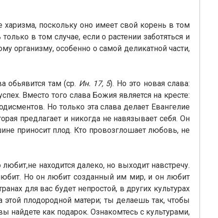
 харизма, поскольку оно имеет свой корень в том
олько в том случае, если о растении заботяться и
ому организму, особенно о самой деликатной части,
а обьявится там (ср.
Ин. 17, 5
). Но это новая слава:
успех. Вместо того слава Божия является на кресте:
лодисментов. Но только эта слава делает Евангелие
рая предлагает и никогда не навязывает себя. Он
шине приносит плод. Кто провозглошает любовь, не
то любит,не находится далеко, но выходит навстречу.
 любит. Но он любит созданный им мир, и он любит
ранах для вас будет непростой, в других культурах
а этой плодородной матери; ты делаешь так, чтобы
ы найдете как подарок. Ознакомтесь с культурами,