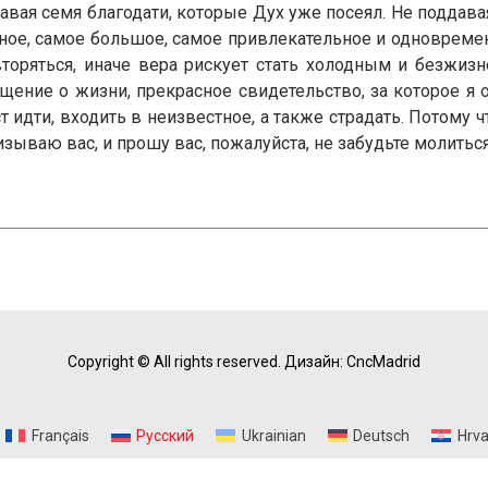
авая семя благодати, которые Дух уже посеял. Не поддав
сное, самое большое, самое привлекательное и одновреме
овторяться, иначе вера рискует стать холодным и безжи
щение о жизни, прекрасное свидетельство, за которое я 
 идти, входить в неизвестное, а также страдать. Потому ч
зываю вас, и прошу вас, пожалуйста, не забудьте молиться
Copyright © All rights reserved.
Дизайн: CncMadrid
Français
Русский
Ukrainian
Deutsch
Hrva