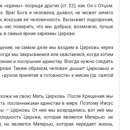
ли «едины» посреди других (ст. 22), как Он с Отцом.
о. Враг Бога и человека, дьявол, не может ничего
, искушая её человечность. Вызывает подозрения,
ить нас поверить, что мы добрые, возможно, лучше
ть в самые яркие харизмы Церкви.
щение; на самом деле мы входим в Церковь через
когда мы закрываемся или хвастаемся, когда хотим
рения и послушния единству
. Всегда нужно следить
ркви. Таким образом, человек
дышит Церковью и
«духом принятия и готовности» к мисии (ср. святой
похожи на свою Мать, Церковь. После Крещения мы
ыть
посланниками единства
в мире. Поэтому Иисус
 мы — Церковь. От неё мы возродились, вот неё мы
лодность Церкви, которая является Матерью: не
й, но является Матерью, которая передаёт жизнь,