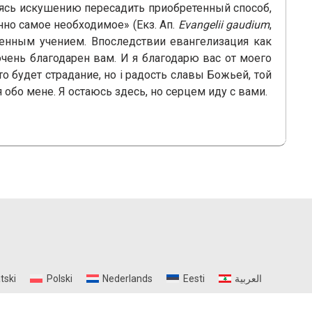
аясь искушению пересадить приобретенный способ,
нно самое необходимое» (Екз. Ап.
Evangelii gaudium
,
зненным учением. Впоследствии евангелизация как
очень благодарен вам. И я благодарю вас от моего
то будет страдание, но і радость славы Божьей, той
 обо мене. Я остаюсь здесь, но серцем иду с вами.
tski
Polski
Nederlands
Eesti
العربية