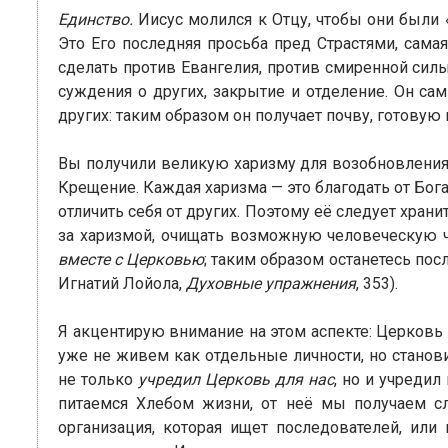
Единство.
Иисус молился к Отцу, чтобы они были
Это Его последняя просьба пред Страстями, самая
сделать против Евангелия, против смиренной сил
суждения о других, закрытие и отделение. Он сам
других: таким образом он получает почву, готову
Вы получили великую харизму для возобновления
Крещение. Каждая харизма — это благодать от Бог
отличить себя от других. Поэтому её следует храни
за харизмой, очищать возможную человеческую ч
вместе с Церковью
; таким образом останетесь пос
Игнатий Лойола,
Духовные упражнения
, 353).
Я акцентирую внимание на этом аспекте: Церковь
уже не живем как отдельные личности, но стано
не только
учредил Церковь для нас
, но и учреди
питаемся Хлебом жизни, от неё мы получаем сл
организация, которая ищет последователей, или 