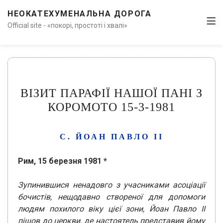
НЕОКАТЕХУМЕНАЛЬНА ДОРОГА
Official site - «покорі, простоті і хвалі»
ВІЗИТ ПАРАФІЇ НАШОЇ ПАНІ З
КОРОМОТО 15-3-1981
С. ЙОАН ПАВЛО ІІ
Рим, 15 березня 1981 *
Зупинившися ненадовго з учасниками асоціації
бочистів, нещодавно створеної для допомоги
людям похилого віку цієї зони, Йоан Павло ІІ
пішов до церкви, де настоятель представив йому