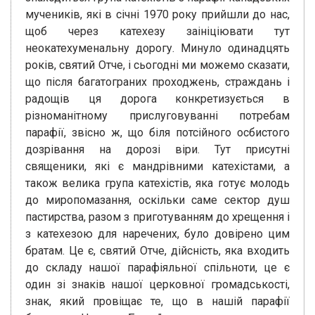
мучеників, які в січні 1970 року прийшли до нас,
щоб через катехезу заініціювати тут
неокатехуменальну дорогу. Минуло одинадцять
років, святий Отче, і сьогодні ми можемо сказати,
що після багатограних проходжень, страждань і
радощів ця дорога конкретизується в
різноманітному прислуговуванні потребам
парафії, звісно ж, що біля потсійного осбистого
дозрівання на дорозі віри. Тут присутні
священики, які є мандрівними катехістами, а
також велика група катехістів, яка готує молодь
до миропомазання, оскільки саме сектор душ
пастирства, разом з приготуванням до хрещення і
з катехезою для наречених, було довірено цим
братам. Це є, святий Отче, дійсність, яка входить
до складу нашої парафіяльної спільноти, це є
один зі знаків нашої церковної громадськості,
знак, який провіщає те, що в нашій парафії