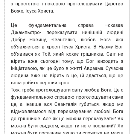
з простотою і покорою проголошувати Царство
Боже, Ісуса Христа.
Це фундаментальна справа –сказав
Джампьєтро- переказувати нинішній людині
Добру Новину, Євангелію, любов Бога, яка
об’являється в хресті Ісуса Христа. В Ньому Бог
об’явився як Той, який кохає грішників. Світ не
вірить вже сьогодні тому, що Бог виходить з
ініціативою, як це було в житті Авраама. Сучасна
людина вже не вірить в це, їй здається, що це
вона робить перший крок.
Тож, треба проголошувати світу любов Бога. Це є
фундаментальною справою проголошувати саме
це, а інакше вся Євангелія губиться, якщо ми
відмовляємося від переказування любові Бога
до грішників. Але як це можна переказувати? Як
можна бути свідком, якщо ти не є посланий? Як
можна бути посланим, якщо ти спочатку не маєш