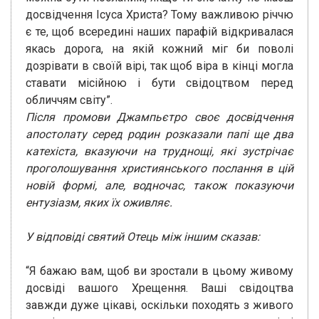
досвідчення Ісуса Христа? Тому важливою річчю
є те, щоб всередині наших парафій відкривалася
якась дорога, на якій кожний міг би поволі
дозрівати в своїй вірі, так щоб віра в кінці могла
ставати місійною і бути свідоцтвом перед
обличчям світу”.
Після промови Джампьєтро своє досвідчення
апостолату серед родин розказали папі ще два
катехіста, вказуючи на труднощі, які зустрічає
проголошування християнського послання в цій
новій формі, але, водночас, також показуючи
ентузіазм, яких їх оживляє.
У відповіді святий Отець між іншим сказав:
“Я бажаю вам, щоб ви зростали в цьому живому
досвіді вашого Хрещення. Ваші свідоцтва
завжди дуже цікаві, оскільки походять з живого