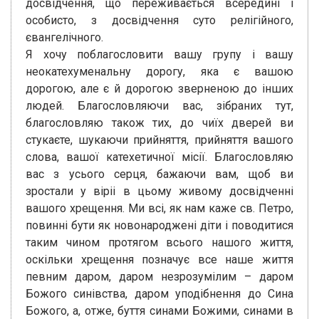
досвідчення, що переживається всередині і
особисто, з досвідчення суто релігійного,
євангелічного.
Я хочу поблагословити вашу групу і вашу
неокатехуменальну дорогу, яка є вашою
дорогою, але є й дорогою зверненою до інших
людей. Благословляючи вас, зібраних тут,
благословляю також тих, до чиїх дверей ви
стукаєте, шукаючи прийняття, прийняття вашого
слова, вашої катехетичної місії. Благословляю
вас з усього серця, бажаючи вам, щоб ви
зростали у віріі в цьому живому досвідченні
вашого хрещення. Ми всі, як нам каже св. Петро,
повинні бути як новонароджені діти і поводитися
таким чином протягом всього нашого життя,
оскільки хрещення позначує все наше життя
певним даром, даром незрозумілим – даром
Божого синівства, даром уподібнення до Сина
Божого, а, отже, буття синами Божими, синами в