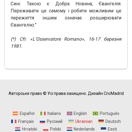
Сині. Такою є Добра Новина, Євангелія.
Переживати це самому і робити можливим це
пережиття іншим означає розширювати
Євангелію.”
(*) Cfr. «L’Osservatore Romano», 16-17 березня
1981.
Авторське право © Усі права захищено.
Дизайн CncMadrid
Español
Italiano
English
Português
Français
Русский
Ukrainian
Deutsch
Hrvatski
Polski
Nederlands
Eesti