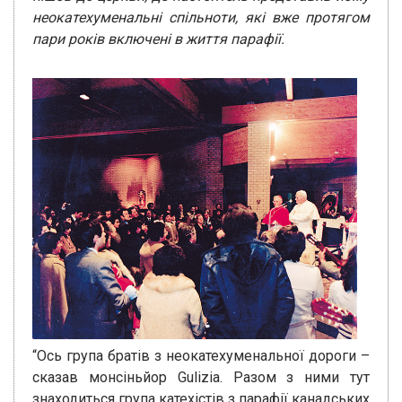
неокатехуменальні спільноти, які вже протягом
пари років включені в життя парафії.
“Ось група братів з неокатехуменальної дороги –
сказав монсіньйор Gulizia. Разом з ними тут
знаходиться група катехістів з парафії канадських