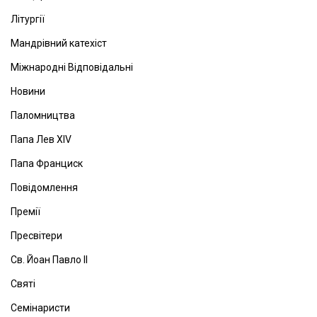
Літургії
Мандрівний катехіст
Міжнародні Відповідальні
Новини
Паломництва
Папа Лев ХІV
Папа Франциск
Повідомлення
Премії
Пресвітери
Св. Йоан Павло ІІ
Святі
Семінаристи