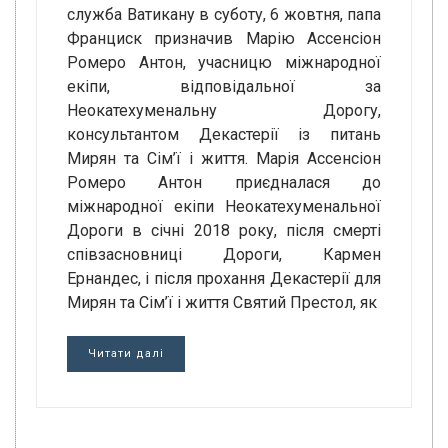
служба Ватикану в суботу, 6 жовтня, папа
Франциск призначив Марію Ассенсіон
Ромеро Антон, учасницю міжнародної
екіпи, відповідальної за
Неокатехуменальну Дорогу,
консультантом Декастерії із питань
Мирян та Сім’ї і життя. Марія Ассенсіон
Ромеро Антон приєдналася до
міжнародної екіпи Неокатехуменальної
Дороги в січні 2018 року, після смерті
співзасновниці Дороги, Кармен
Ернандес, і після прохання Декастерії для
Мирян та Сім’ї і життя Святий Престол, як
Читати далі