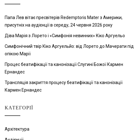
Папа Лев вітає пресвітерів Redemptoris Mater з Америки,
присутніх на аудієнції в середу, 24 червня 2026 року
Діва Марія з Лорето і «Симфонія невинних» Кіко Аргуельо
Симфонічний твір Кіко Аргуельйо: від Лорето до Мачерати під
опікою Марії
Процес беатифікації та канонізації Слугині Божої Кармен
Ернандес
Трансляція закриття процесу беатифікації та канонізації
Кармен Ернандес
КАТЕГОРІЇ
Архітектура
Аудієнції