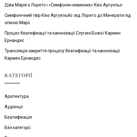
Діва Марія з Лорето і «Симфонія невинних» Кіко Аргуельо
Симфонічний твір Кіко Аргуельйо: від Лорето до Мачерати під
опікою Марії
Процес беатифікації та канонізації Слугині Божої Кармен
Ернандес
Трансляція закриття процесу беатифікації та канонізації
Кармен Ернандес
КАТЕГОРІЇ
Архітектура
Аудієнції
Беатифікація
Без категорії