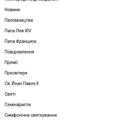
Новини
Паломництва
Папа Лев ХІV
Папа Франциск
Повідомлення
Премії
Пресвітери
Св. Йоан Павло ІІ
Святі
Семінаристи
Симфонічне святкування