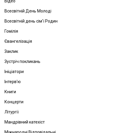
Відео
Всесвітній День Молоді
Всесвітній день сім'ї Родин
Гомілія
Євангелізація
Заклик
Зустріч покликань
Ініціатори
Інтерв'ю
Книги
Концерти
Літургії
Мандрівний катехіст
Міжнародні Відповідальні