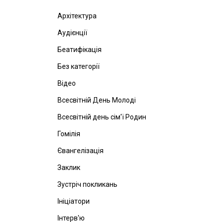
Архітектура
Аудієнції
Беатифікація
Без категорії
Відео
Всесвітній День Молоді
Всесвітній день сім'ї Родин
Гомілія
Євангелізація
Заклик
Зустріч покликань
Ініціатори
Інтерв'ю