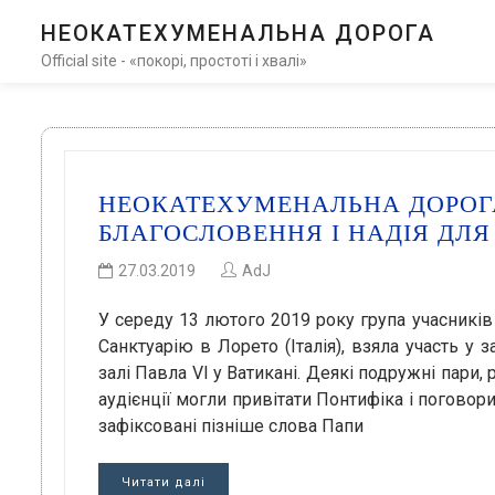
НЕОКАТЕХУМЕНАЛЬНА ДОРОГА
Official site - «покорі, простоті і хвалі»
НЕОКАТЕХУМЕНАЛЬНА ДОРОГ
БЛАГОСЛОВЕННЯ І НАДІЯ ДЛЯ
27.03.2019
AdJ
У середу 13 лютого 2019 року група учасникі
Санктуарію в Лорето (Італія), взяла участь у 
залі Павла VI у Ватикані. Деякі подружні пари, 
аудієнції могли привітати Понтифіка і поговори
зафіксовані пізніше слова Папи
Читати далі