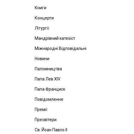
Книги
Концерти
Літургії
Мандрівний катехіст
Міжнародні Відповідальні
Новини
Паломництва
Папа Лев ХІV
Папа Франциск
Повідомлення
Премії
Пресвітери
Св. Йоан Павло ІІ