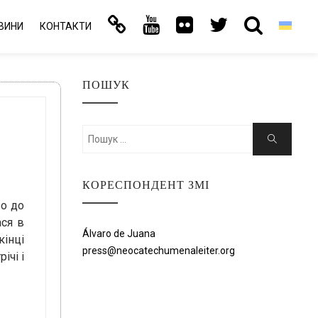
ВИНИ
КОНТАКТИ
ПОШУК
Шукати:
Пошук
КОРЕСПОНДЕНТ ЗМІ
во до
ася в
Álvaro de Juana
кінці
press@neocatechumenaleiter.org
ічі і