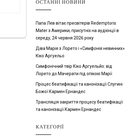
ОСТАННІ НОВИНИ
Папа Лев вітає пресвітерів Redemptoris
Mater з Америки, присутніх на аудієнції в
середу, 24 червня 2026 року
Діва Марія з Лорето і «Симфонія невинних»
Кіко Аргуельо
Симфонічний твір Кіко Аргуельйо: від
Лорето до Мачерати під опікою Марії
Процес беатифікації та канонізації Слугині
Божої Кармен Ернандес
Трансляція закриття процесу беатифікації
та канонізації Кармен Ернандес
КАТЕГОРІЇ