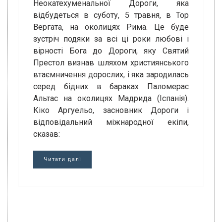
Неокатехуменальної Дороги, яка
відбудеться в суботу, 5 травня, в Тор
Вергата, на околицях Рима. Це буде
зустріч подяки за всі ці роки любові і
вірності Бога до Дороги, яку Святий
Престол визнав шляхом християнського
втаємничення дорослих, і яка зародилась
серед бідних в бараках Паломерас
Альтас на околицях Мадрида (Іспанія).
Кіко Аргуельо, засновник Дороги і
відповідальний міжнародної екіпи,
сказав:
Читати далі