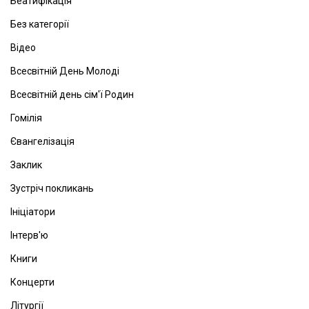
Беатифікація
Без категорії
Відео
Всесвітній День Молоді
Всесвітній день сім'ї Родин
Гомілія
Євангелізація
Заклик
Зустріч покликань
Ініціатори
Інтерв'ю
Книги
Концерти
Літургії