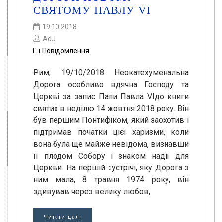
СВЯТОМУ ПАВЛУ VI
19.10.2018
AdJ
Повідомлення
Рим, 19/10/2018 Неокатехуменальна
Дорога особливо вдячна Господу та
Церкві за запис Папи Павла VIдо книги
святих в неділю 14 жовтня 2018 року. Він
був першим Понтифіком, який заохотив і
підтримав початки цієї харизми, коли
вона була ще майже невідома, визнавши
її плодом Собору і знаком надії для
Церкви. На першій зустрічі, яку Дорога з
ним мала, 8 травня 1974 року, він
здивував через велику любов,
Читати далі