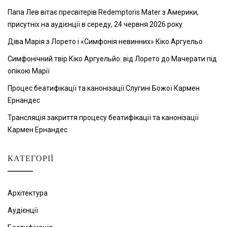
Папа Лев вітає пресвітерів Redemptoris Mater з Америки,
присутніх на аудієнції в середу, 24 червня 2026 року
Діва Марія з Лорето і «Симфонія невинних» Кіко Аргуельо
Симфонічний твір Кіко Аргуельйо: від Лорето до Мачерати під
опікою Марії
Процес беатифікації та канонізації Слугині Божої Кармен
Ернандес
Трансляція закриття процесу беатифікації та канонізації
Кармен Ернандес
КАТЕГОРІЇ
Архітектура
Аудієнції