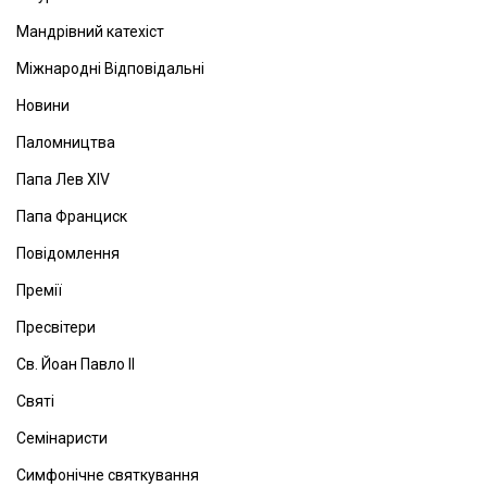
Мандрівний катехіст
Міжнародні Відповідальні
Новини
Паломництва
Папа Лев ХІV
Папа Франциск
Повідомлення
Премії
Пресвітери
Св. Йоан Павло ІІ
Святі
Семінаристи
Симфонічне святкування