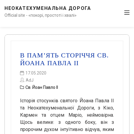
НЕОКАТЕХУМЕНАЛЬНА ДОРОГА
Official site - «покорі, простоті і хвалі»
В ПАМ’ЯТЬ СТОРІЧЧЯ СВ.
ЙОАНА ПАВЛА II
17.05.2020
AdJ
Св. Йоан Павло ІІ
Історія стосунків святого Йоана Павла ІІ
та Неокатехуменальної Дороги, з Кіко,
Кармен та отцем Маріо, неймовірна.
Щось велике: з одного боку, він з
пророчим духом інтуїтивно відчув, яким