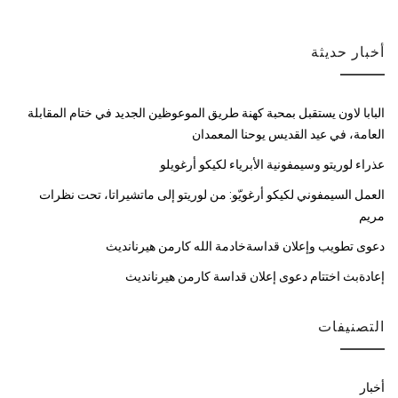
أخبار حديثة
البابا لاون يستقبل بمحبة كهنة طريق الموعوظين الجديد في ختام المقابلة
العامة، في عيد القديس يوحنا المعمدان
عذراء لوريتو وسيمفونية الأبرياء لكيكو أرغويلو
العمل السيمفوني لكيكو أرغويّو: من لوريتو إلى ماتشيراتا، تحت نظرات
مريم
دعوى تطويب وإعلان قداسةخادمة الله كارمن هيرنانديث
إعادةبث اختتام دعوى إعلان قداسة كارمن هيرنانديث
التصنيفات
أخبار