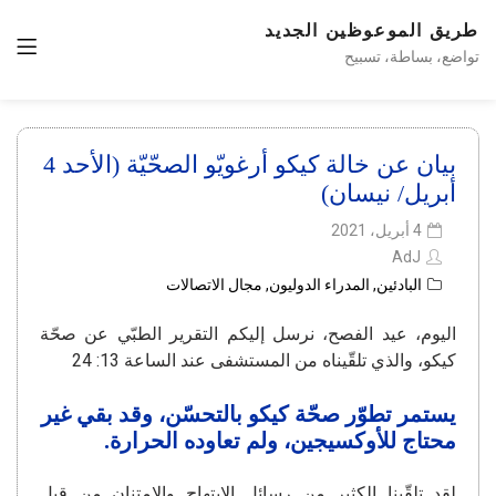
طريق الموعوظين الجديد
تواضع، بساطة، تسبيح
بيان عن خالة كيكو أرغويّو الصحّيّة (الأحد 4
أبريل/ نيسان)
4 أبريل، 2021
AdJ
البادئين
,
المدراء الدوليون
,
مجال الاتصالات
اليوم، عيد الفصح، نرسل إليكم التقرير الطبّي عن صحّة
كيكو، والذي تلقّيناه من المستشفى عند الساعة 13: 24
يستمر تطوّر صحّة كيكو بالتحسّن، وقد بقي غير
محتاج للأوكسيجين، ولم تعاوده الحرارة.
لقد تلقّينا الكثير من رسائل الابتهاج والامتنان من قِبلِ