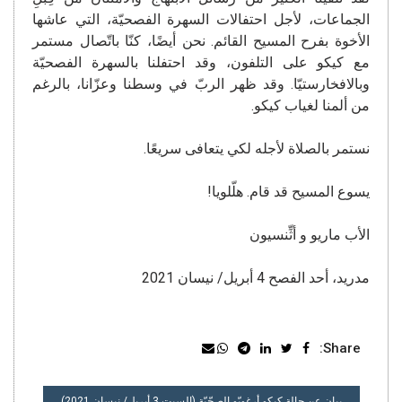
الجماعات، لأجل احتفالات السهرة الفصحيّة، التي عاشها
الأخوة بفرح المسيح القائم. نحن أيضًا، كنّا باتّصال مستمر
مع كيكو على التلفون، وقد احتفلنا بالسهرة الفصحيّة
وبالافخارستيّا. وقد ظهر الربّ في وسطنا وعزّانا، بالرغم
من ألمنا لغياب كيكو.
نستمر بالصلاة لأجله لكي يتعافى سريعًا.
يسوع المسيح قد قام. هلّلويا!
الأب ماريو و أثِّنسيون
مدريد، أحد الفصح 4 أبريل/ نيسان 2021
Share:
تصفّح
بيان عن حالة كيكو أرغويّو الصحّيّة (السبت 3 أبريل/ نيسان 2021)