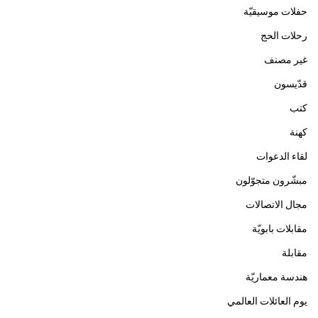
حفلات موسيقيّة
رحلات الحج
غير مصنف
قدّيسون
كتب
كهنة
لقاء الدعوات
مبشّرون متجوّلون
مجال الاتصالات
مقابلات بابويّة
مقابلة
هندسة معماريّة
يوم العائلات العالمي