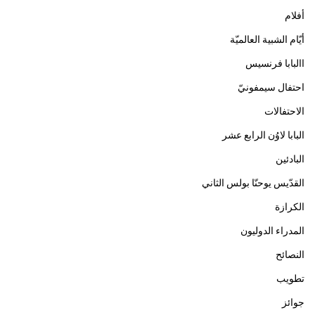
أفلام
أيّام الشبية العالميّة
االبابا فرنسيس
احتفال سيمفونيّ
الاحتفالات
البابا لاوُن الرابع عشر
البادئين
القدّيس يوحنّا بولس الثاني
الكرازة
المدراء الدوليون
النصائح
تطويب
جوائز