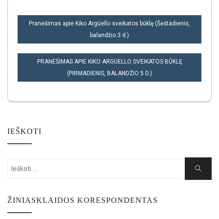
NAVIGACIJA
Pranešimas apie Kiko Argüello sveikatos būklę (Šeštadienis,
TARP
balandžio 3 d.)
ĮRAŠŲ
PRANEŠIMAS APIE KIKO ARGÜELLO SVEIKATOS BŪKLĘ
(PIRMADIENIS, BALANDŽIO 5 D.)
IEŠKOTI
Search
Search
for:
ŽINIASKLAIDOS KORESPONDENTAS