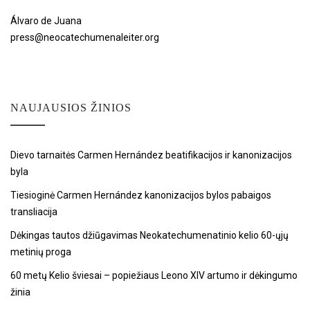
Álvaro de Juana
press@neocatechumenaleiter.org
NAUJAUSIOS ŽINIOS
Dievo tarnaitės Carmen Hernández beatifikacijos ir kanonizacijos
byla
Tiesioginė Carmen Hernández kanonizacijos bylos pabaigos
transliacija
Dėkingas tautos džiūgavimas Neokatechumenatinio kelio 60-ųjų
metinių proga
60 metų Kelio šviesai – popiežiaus Leono XIV artumo ir dėkingumo
žinia