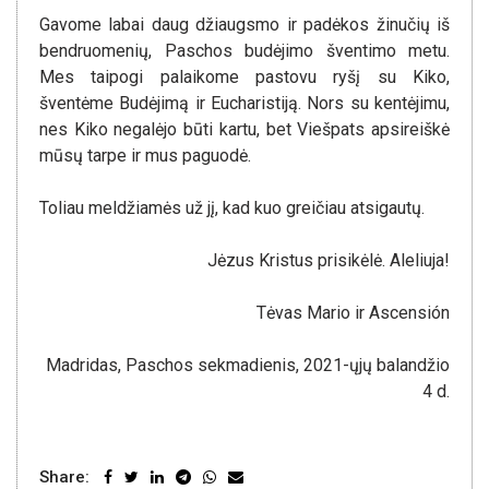
Gavome labai daug džiaugsmo ir padėkos žinučių iš
bendruomenių, Paschos budėjimo šventimo metu.
Mes taipogi palaikome pastovu ryšį su Kiko,
šventėme Budėjimą ir Eucharistiją. Nors su kentėjimu,
nes Kiko negalėjo būti kartu, bet Viešpats apsireiškė
mūsų tarpe ir mus paguodė.
Toliau meldžiamės už jį, kad kuo greičiau atsigautų.
Jėzus Kristus prisikėlė. Aleliuja!
Tėvas Mario ir Ascensión
Madridas, Paschos sekmadienis, 2021-ųjų balandžio
4 d.
Share: