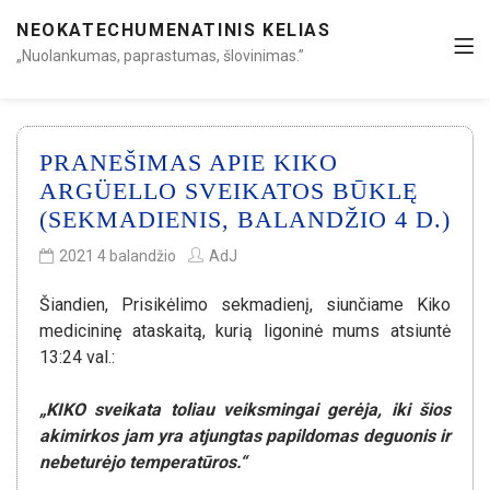
NEOKATECHUMENATINIS KELIAS
„Nuolankumas, paprastumas, šlovinimas.”
PRANEŠIMAS APIE KIKO
ARGÜELLO SVEIKATOS BŪKLĘ
(SEKMADIENIS, BALANDŽIO 4 D.)
2021 4 balandžio
AdJ
Šiandien, Prisikėlimo sekmadienį, siunčiame Kiko
medicininę ataskaitą, kurią ligoninė mums atsiuntė
13:24 val.:
„KIKO sveikata toliau veiksmingai gerėja, iki šios
akimirkos jam yra atjungtas papildomas deguonis ir
nebeturėjo temperatūros.“