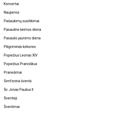
Koncertai
Naujienos
Pašaukimų susitikimai
Pasaulinė šeimos diena
Pasaulio jaunimo diena
Piligriminės keliones
Popiežius Leonas XIV
Popiežius Pranciškus
Pranešimai
Simfoninė šventė
Šv. Jonas Paulius II
Šventieji
Šventimai