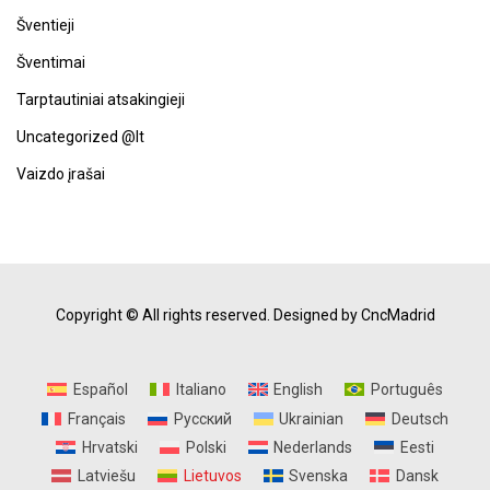
Šventieji
Šventimai
Tarptautiniai atsakingieji
Uncategorized @lt
Vaizdo įrašai
Copyright © All rights reserved.
Designed by CncMadrid
Español
Italiano
English
Português
Français
Русский
Ukrainian
Deutsch
Hrvatski
Polski
Nederlands
Eesti
Latviešu
Lietuvos
Svenska
Dansk