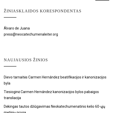
ŽINIASKLAIDOS KORESPONDENTAS
Álvaro de Juana
press@neocatechumenaleiter.org
NAUJAUSIOS ŽINIOS
Dievo tarnaitės Carmen Hernández beatifikacijos ir kanonizacijos
byla
Tiesioginė Carmen Hernández kanonizacijos bylos pabaigos
transliacija
Dėkingas tautos džiūgavimas Neokatechumenatinio kelio 60-ųjų
metinių proga