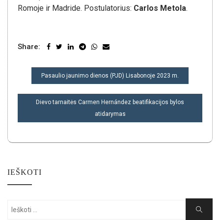
Romoje ir Madride. Postulatorius:
Carlos Metola
.
Share:
NAVIGACIJA
Pasaulio jaunimo dienos (PJD) Lisabonoje 2023 m.
TARP
ĮRAŠŲ
Dievo tarnaitės Carmen Hernández beatifikacijos bylos
atidarymas
IEŠKOTI
Search
Search
for: