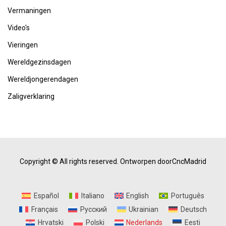
Vermaningen
Video's
Vieringen
Wereldgezinsdagen
Wereldjongerendagen
Zaligverklaring
Copyright © All rights reserved.
Ontworpen doorCncMadrid
Español
Italiano
English
Português
Français
Русский
Ukrainian
Deutsch
Hrvatski
Polski
Nederlands
Eesti