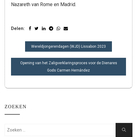
Nazareth van Rome en Madrid.
Delen:
BERICHT
Wereldjongerendagen (WJD) Lissabon 2023
NAVIGATIE
Opening van het Zaligverklaringsproces voor de Dienares
Gods Carmen Hernández
ZOEKEN
Zoeken:
Zoeken