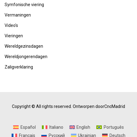
Symfonische viering
Vermaningen
Video's
Vieringen
Wereldgezinsdagen
Wereldjongerendagen
Zaligverklaring
Copyright © All rights reserved.
Ontworpen doorCncMadrid
Español
Italiano
English
Português
Français
Русский
Ukrainian
Deutsch