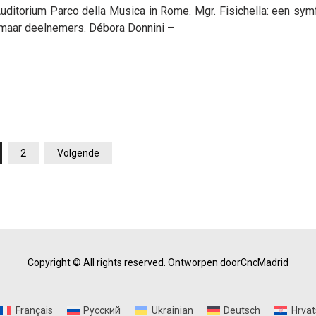
itorium Parco della Musica in Rome. Mgr. Fisichella: een sym
 maar deelnemers. Débora Donnini –
2
Volgende
Copyright © All rights reserved.
Ontworpen doorCncMadrid
Français
Русский
Ukrainian
Deutsch
Hrvat