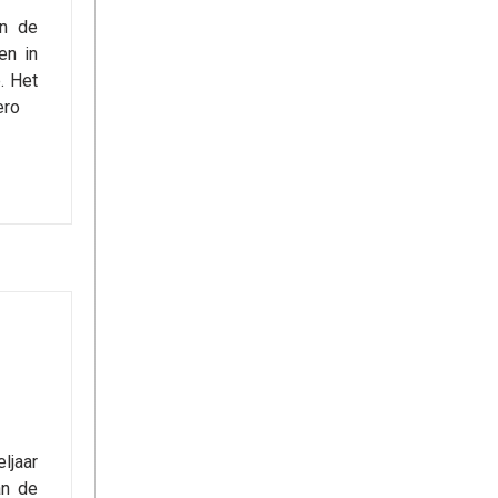
an de
en in
. Het
ero
ljaar
an de