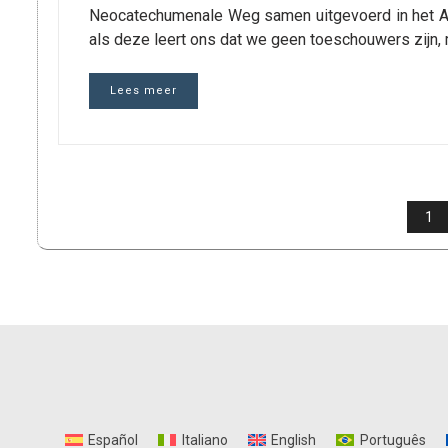
Neocatechumenale Weg samen uitgevoerd in het Aud
als deze leert ons dat we geen toeschouwers zijn,
Lees meer
BERICHTEN
1
PAGINERING
Español
Italiano
English
Português