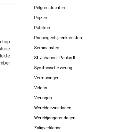
Pelgrimstochten
Prijzen
Publikum
Roepingenbijeenkomsten
schop
Seminaristen
turië
lekte
St. Johannes Paulus II
ember
Symfonische viering
Vermaningen
Video's
Vieringen
Wereldgezinsdagen
Wereldjongerendagen
Zaligverklaring