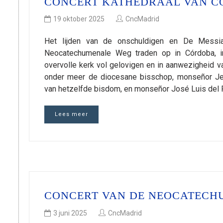
CONCERT KATHEDRAAL VAN 
19 oktober 2025
CncMadrid
Het lijden van de onschuldigen en De Messi
Neocatechumenale Weg traden op in Córdoba, i
overvolle kerk vol gelovigen en in aanwezigheid
onder meer de diocesane bisschop, monseñor Je
van hetzelfde bisdom, en monseñor José Luis del 
Lees meer
CONCERT VAN DE NEOCATECH
3 juni 2025
CncMadrid