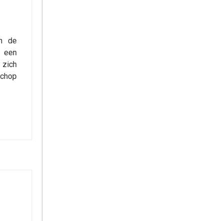
an de
r een
 zich
schop