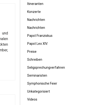
Itineranten
Konzerte
Nachrichten
Nachrichten
o und
Papst Franziskus
nalen
Papst Leo XIV.
ckten
mber,
Preise
Schreiben
Seligsprechungverfahren
Seminaristen
Symphonische Feier
Unkategorisiert
Videos