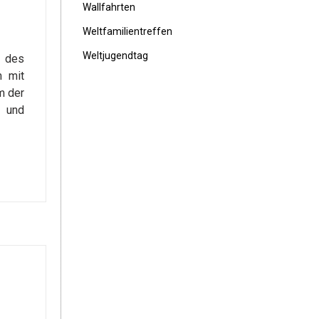
Wallfahrten
Weltfamilientreffen
Weltjugendtag
r des
m mit
m der
, und