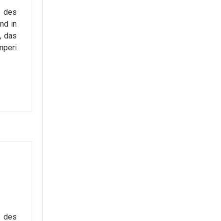
r des
nd in
, das
mperi
h des