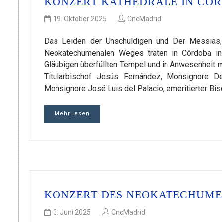
KONZERT KATHEDRALE IN CÓ
19. Oktober 2025
CncMadrid
Das Leiden der Unschuldigen und Der Messias,
Neokatechumenalen Weges traten in Córdoba in
Gläubigen überfüllten Tempel und in Anwesenheit 
Titularbischof Jesús Fernández, Monsignore De
Monsignore José Luis del Palacio, emeritierter Bis
Mehr lesen
KONZERT DES NEOKATECHUMEN
3. Juni 2025
CncMadrid