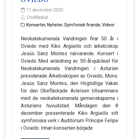
11 december 2025
CncMadrid
Konserter
,
Nyheter
,
Symfonisk firande
,
Videor
Neokatekumenala Vandringen firar 50 år i
Oviedo med Kiko Argüello och ärkebiskop
Jesús Sanz Montes närvarande. Konsert i
Oviedo Med anledning av 50-årsjubileet för
Neokatekumenala Vandringen i Asturien
presiderade Ärkebiskopen av Oviedo, Mons.
Jesús Sanz Montes, den Högtidliga Vakan
för den Obefläckade Avlelsen tillsammans
med de neokatekumenala gemenskaperna i
Asturiens huvudstad. Måndagen den 8
december presenterade Kiko Argüello sitt
symfoniska verk i Auditorium Príncipe Felipe
i Oviedo. Innan konserten började