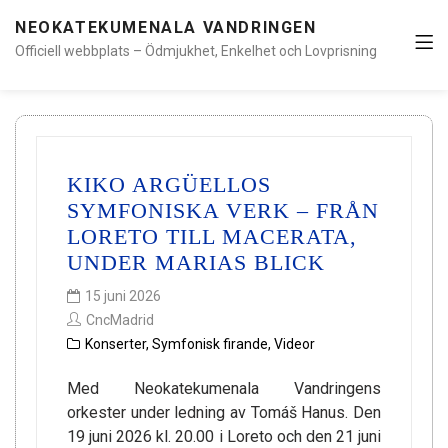
NEOKATEKUMENALA VANDRINGEN
Officiell webbplats – Ödmjukhet, Enkelhet och Lovprisning
KIKO ARGÜELLOS
SYMFONISKA VERK – FRÅN
LORETO TILL MACERATA,
UNDER MARIAS BLICK
15 juni 2026
CncMadrid
Konserter
,
Symfonisk firande
,
Videor
Med Neokatekumenala Vandringens
orkester under ledning av Tomáš Hanus. Den
19 juni 2026 kl. 20.00 i Loreto och den 21 juni