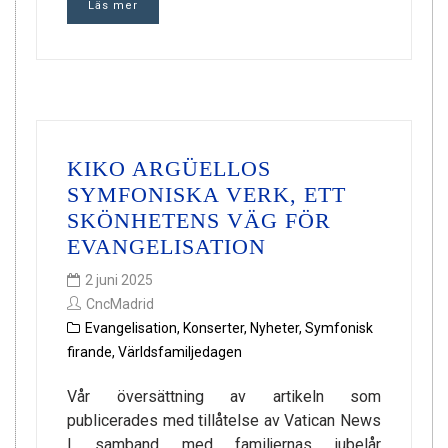
Läs mer
KIKO ARGÜELLOS
SYMFONISKA VERK, ETT
SKÖNHETENS VÄG FÖR
EVANGELISATION
2 juni 2025
CncMadrid
Evangelisation
,
Konserter
,
Nyheter
,
Symfonisk
firande
,
Världsfamiljedagen
Vår översättning av artikeln som
publicerades med tillåtelse av Vatican News
I samband med familjernas jubelår