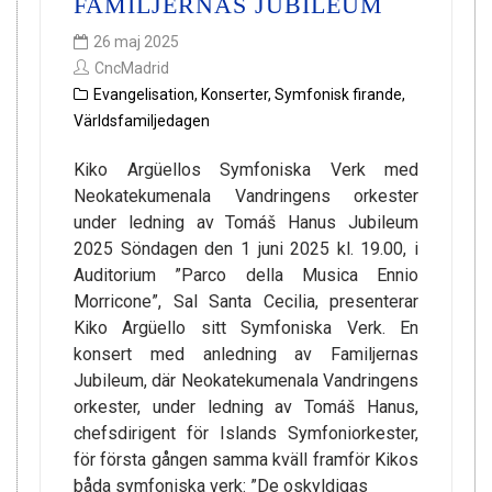
FAMILJERNAS JUBILEUM
26 maj 2025
CncMadrid
Evangelisation
,
Konserter
,
Symfonisk firande
,
Världsfamiljedagen
Kiko Argüellos Symfoniska Verk med
Neokatekumenala Vandringens orkester
under ledning av Tomáš Hanus Jubileum
2025 Söndagen den 1 juni 2025 kl. 19.00, i
Auditorium ”Parco della Musica Ennio
Morricone”, Sal Santa Cecilia, presenterar
Kiko Argüello sitt Symfoniska Verk. En
konsert med anledning av Familjernas
Jubileum, där Neokatekumenala Vandringens
orkester, under ledning av Tomáš Hanus,
chefsdirigent för Islands Symfoniorkester,
för första gången samma kväll framför Kikos
båda symfoniska verk: ”De oskyldigas