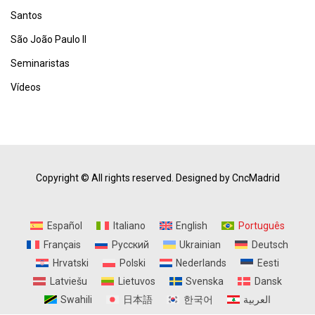
Santos
São João Paulo II
Seminaristas
Vídeos
Copyright © All rights reserved.
Designed by CncMadrid
Español
Italiano
English
Português
Français
Русский
Ukrainian
Deutsch
Hrvatski
Polski
Nederlands
Eesti
Latviešu
Lietuvos
Svenska
Dansk
Swahili
日本語
한국어
العربية