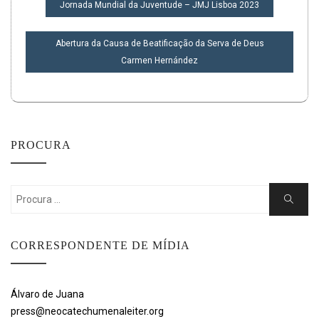
NAVEGAÇÃO
Jornada Mundial da Juventude – JMJ Lisboa 2023
DE
POST
Abertura da Causa de Beatificação da Serva de Deus
Carmen Hernández
PROCURA
Search
Search
for:
CORRESPONDENTE DE MÍDIA
Álvaro de Juana
press@neocatechumenaleiter.org