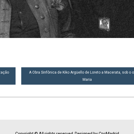
zação
A Obra Sinfônica de Kiko Argüello de Loreto a Macerata, sob o o
Maria
Copyright © All rights reserved.
Designed by CncMadrid