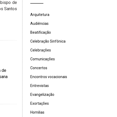
ebispo de
os Santos
Arquitetura
Audiências
Beatificação
Celebração Sinfônica
Celebrações
Comunicações
Concertos
a de
sana
Encontros vocacionais
Entrevistas
Evangelização
Exortações
Homilias