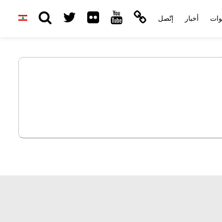
وات
أخبار
إتّصل