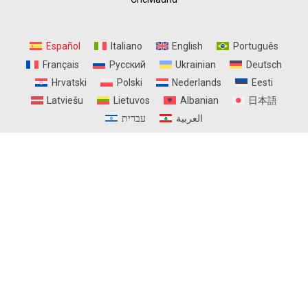
Español
Italiano
English
Português
Français
Русский
Ukrainian
Deutsch
Hrvatski
Polski
Nederlands
Eesti
Latviešu
Lietuvos
Albanian
日本語
العربية
עברית