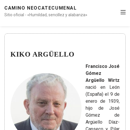
CAMINO NEOCATECUMENAL
Sitio oficial - «Humildad, sencillez y alabanza»
KIKO ARGÜELLO
Francisco José
Gómez
Argüello Wirtz
nació en León
(España) el 9 de
enero de 1939,
hijo de José
Gómez de
Argüello Díaz-
Canseco y Pilar