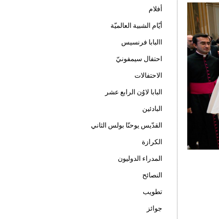
أفلام
أيّام الشبية العالميّة
االبابا فرنسيس
احتفال سيمفونيّ
الاحتفالات
البابا لاوُن الرابع عشر
البادئين
القدّيس يوحنّا بولس الثاني
الكرازة
المدراء الدوليون
النصائح
تطويب
جوائز