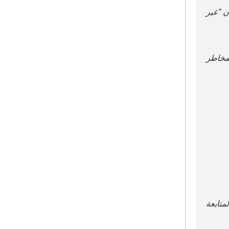
ن “غير
لمخاطر
متابعة