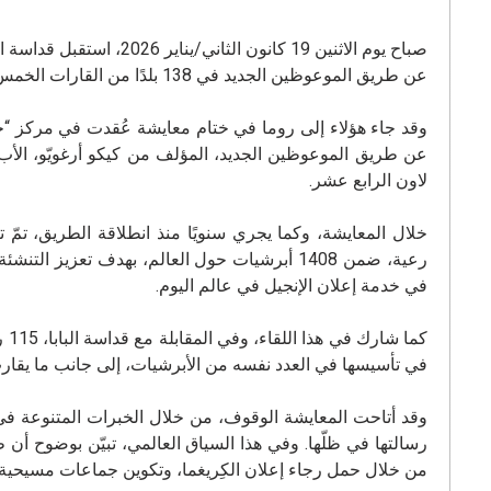
صباح يوم الاثنين 19 كانو
عن طريق الموعوظين الجديد في 138 بلدًا من القارات الخمس.
وقد جاء هؤلاء إلى روما في ختام معايشة عُقدت في مركز “خ
عن طريق الموعوظين الجديد، المؤلف من كيكو أرغويّو، الأب م
لاون الرابع عشر.
رعية، ضمن 1408 أبرشيات حول العالم، بهدف تعزيز
في خدمة إعلان الإنجيل في عالم اليوم.
كم
في تأسيسها في العدد نفسه من الأبرشيات، إلى جانب ما يقارب
وقد أتاحت المعايشة الوقوف، من خلال الخبرات المتنوعة في 
رسالتها في ظلّها. وفي هذا السياق العالمي، تبيّن بوضوح أن 
من خلال حمل رجاء إعلان الكِريغما، وتكوين جماعات مسيحية قا