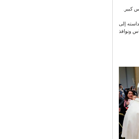
س كبير.
يارة المرتقبة لقداسته إلى
سم الإكليل الأسراريّ المقدّس ونوافذ