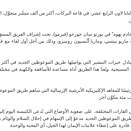
ن الثاني/يناير 2026، استقبل قداسة البابا لاون الرابع عشر، في قاعة البركات، أكثر من ألف مبشّر متجو
ادم يهوه” في بورتو سان جورجو (فيرمو)، تحت إشراف الفريق المسؤول
اريو بيتسي، وماريا أثّنسيون روميرو، وذلك من أجل أول لقاء مع قدا
 التنشئة المسيحية. ويُعدّ هذا الطريق أداة مساعدة للأساقفة والكهنة في مختل
ا شارك في هذا اللقاء، وفي المقابلة مع قداسة البابا، 115 رئيسًا للمعاهد الإكليريكية الأبرشية الإرسالية التي ساهم طريق 
 مئة مكوِّن آخر.
القارات المختلفة، على صعوبة الأوضاع التي تُدعى الكنيسة اليوم إل
طريق الموعوظين الجديد مدعوّ إلى الإسهام في إحلال السلام والوئام ب
درة على إعطاء علامات الإيمان لهذا الجيل، أي المحبة والوحدة.