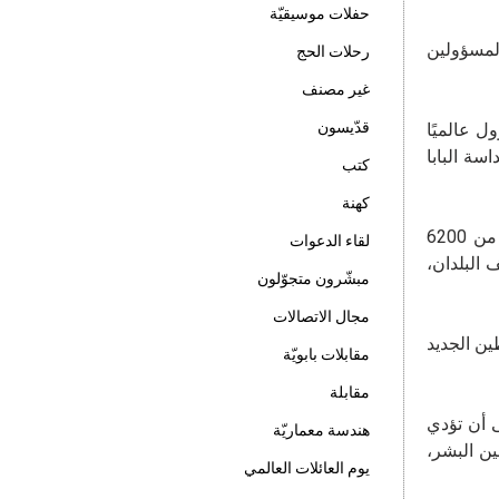
حفلات موسيقيّة
ِّل، المسؤولين
رحلات الحج
غير مصنف
قدّيسون
 عالميًا
سة البابا
كتب
كهنة
خلال المعايشة، وكما يجري سنويًا منذ انطلاقة الطريق، تمّ تبادل خبرات التبشير التي يواصلها طريق الموعوظين الجديد في أكثر من 6200
لقاء الدعوات
ف البلدان،
مبشّرون متجوّلون
مجال الاتصالات
الموعوظين الجديد
مقابلات بابويّة
مقابلة
ى أن تؤدي
هندسة معماريّة
ين البشر،
يوم العائلات العالمي