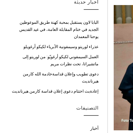
أخبار حديثة
البابا لاون يستقبل بمحبة كهنة طريق الموعوظين
الجديد في ختام المقابلة العامة، في عيد القديس
يوحنا المعمدان
عذراء لوريتو وسيمفونية الأبرياء لكيكو أرغويلو
العمل السيمفوني لكيكو أرغويّو: من لوريتو إلى
ماتشيراتا، تحت نظرات مريم
دعوى تطويب وإعلان قداسةخادمة الله كارمن
هيرنانديث
إعادةبث اختتام دعوى إعلان قداسة كارمن هيرنانديث
التصنيفات
أخبار