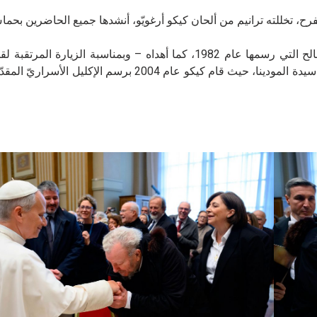
ح، تخللته ترانيم من ألحان كيكو أرغويّو، أنشدها جميع الحاضرين بحما
وقدم كيكو أرغويّو لقداسة البابا نسخة من أيقونة الراعي الصالح التي رسمها عام 1982، كما أهداه – وبمناسبة الز
إسبانيا في الأشهر المقبلة – كتيّبًا مُصوّرًا عن كاتدرائية مدريد، سيدة المودينا، حيث قام كيكو عام 2004 بر