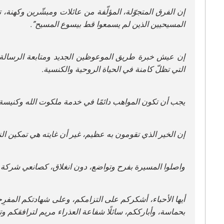
إن الفرق المتجوّلة، المؤلّفة من عائلات ومبشّرين وكهنة،
المسيحيين الذين لم يسمعوا قط بيسوع المسيح”.
إن عيش خبرة طريق الموعوظين الجديد ومتابعة الرسالة ي
التي تظلّ كامنة في الحياة الروحية والكنسية.
يجب أن تكون المواهب دائمًا في خدمة ملكوت الله وكنيسة ا
إن الخير الذي تقومون به عظيم، غير أن غايته هي تمكين ا
واصلوا المسيرة بفرح وتواضع، دون انغلاق، كصانعي شركة و
أيها الأحباء، أشكركم على التزامكم، وعلى شهادتكم المفرِح
بحماسة، وأبارككم، سائلًا شفاعة العذراء مريم لترافقكم و