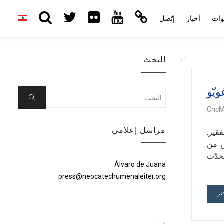
وات
أخبار
إتّصل
البحث
يّو
Search
Search
for:
CncM
مراسل إعلامي
لفقير.
س من
تحدّث
Álvaro de Juana
press@neocatechumenaleiter.org
ثر