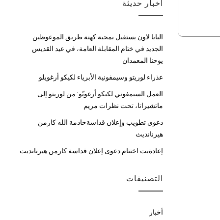
أخبار حديثة
البابا لاون يستقبل بمحبة كهنة طريق الموعوظين
الجديد في ختام المقابلة العامة، في عيد القديس
يوحنا المعمدان
عذراء لوريتو وسيمفونية الأبرياء لكيكو أرغويلو
العمل السيمفوني لكيكو أرغويّو: من لوريتو إلى
ماتشيراتا، تحت نظرات مريم
دعوى تطويب وإعلان قداسةخادمة الله كارمن
هيرنانديث
إعادةبث اختتام دعوى إعلان قداسة كارمن هيرنانديث
التصنيفات
أخبار