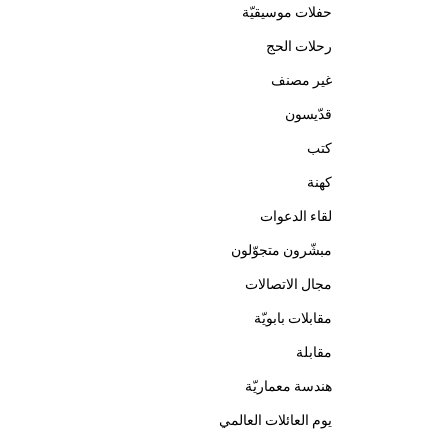
حفلات موسيقيّة
رحلات الحج
غير مصنف
قدّيسون
كتب
كهنة
لقاء الدعوات
مبشّرون متجوّلون
مجال الاتصالات
مقابلات بابويّة
مقابلة
هندسة معماريّة
يوم العائلات العالمي