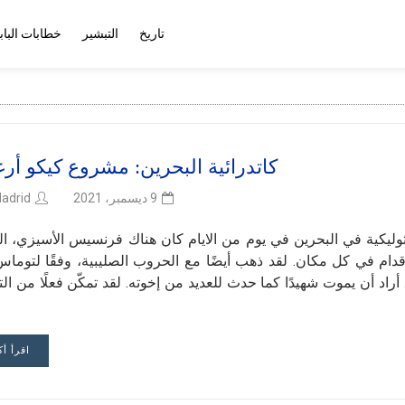
تاريخ
التبشير
خطابات الباب
كاتدرائية البحرين: مشروع كيكو أرغو
adrid
9 ديسمبر، 2021
 العرب، كاتدرائية كاثوليكية في البحرين في يوم من الايام كان هناك فرنسيس الأسيزي، ا
الأقدام في كل مكان. لقد ذهب أيضًا مع الحروب الصليبية، وفقًا لتوما
 أراد أن يموت شهيدًا كما حدث للعديد من إخوته. لقد تمكّن فعلًا من ال
اقرأ أك