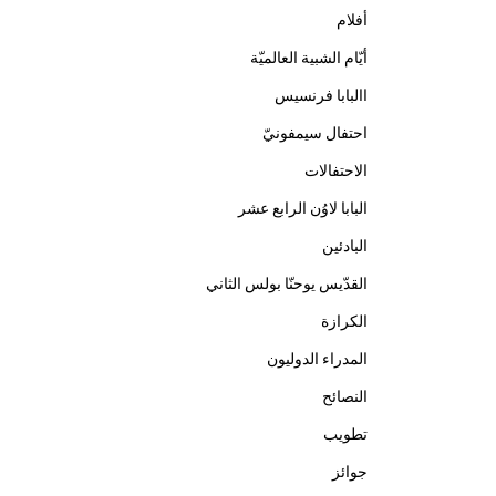
أفلام
أيّام الشبية العالميّة
االبابا فرنسيس
احتفال سيمفونيّ
الاحتفالات
البابا لاوُن الرابع عشر
البادئين
القدّيس يوحنّا بولس الثاني
الكرازة
المدراء الدوليون
النصائح
تطويب
جوائز